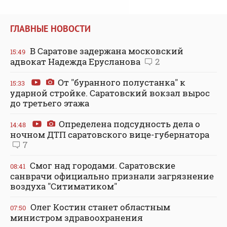
ГЛАВНЫЕ НОВОСТИ
В Саратове задержана московский
15:49
адвокат Надежда Ерусланова
2
От "буранного полустанка" к
15:33
ударной стройке. Саратовский вокзал вырос
до третьего этажа
Определена подсудность дела о
14:48
ночном ДТП саратовского вице-губернатора
7
Смог над городами. Саратовские
08:41
санврачи официально признали загрязнение
воздуха "Ситиматиком"
Олег Костин станет областным
07:50
министром здравоохранения