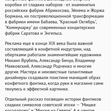
коробки от сладких наборов - от знаменитых
российских фабрик Абрикосова, Эйнема и Жоржа
Бормана, их постреволюционной трансформации
в фабрики имени Бабаева, "Красный Октябрь",
"Коммунарку" до современных кондитерских
фабрик Саратова и Энгельса.
Реклама еще в конце ХIХ века была важной
составляющей в конфетной индустрии, над
обертками работали знаменитейшие художники
Михаил Врубель, Александр Бенуа, Владимир
Маяковский, Александр Родченко и многие
другие. Мастера и неизвестные талантливые
дизайнеры создавали поистине манящий образ
конфетного фантика, когда руки в магазине сами
тянулись к эффектной картинке.
Отдельный рассказ посвящен истории фантиков
сладких символов советской эпохи — "Мишке
косолапому" и "Мишке на Севере". А в центре