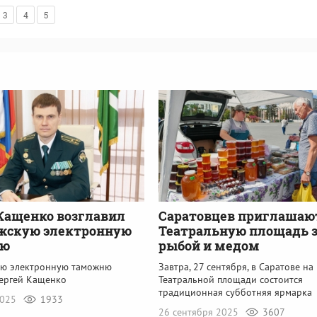
3
4
5
Кащенко возглавил
Саратовцев приглашаю
жскую электронную
Театральную площадь 
ню
рыбой и медом
ю электронную таможню
Завтра, 27 сентября, в Саратове на
Сергей Кащенко
Театральной площади состоится
традиционная субботняя ярмарка
2025
1933
26 сентября 2025
3607