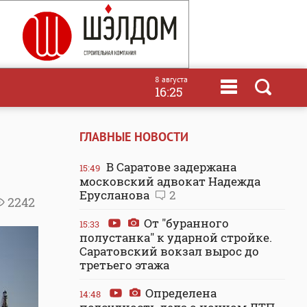
8 августа
16:25
ГЛАВНЫЕ НОВОСТИ
В Саратове задержана
15:49
московский адвокат Надежда
Ерусланова
2
2242
От "буранного
15:33
полустанка" к ударной стройке.
Саратовский вокзал вырос до
третьего этажа
Определена
14:48