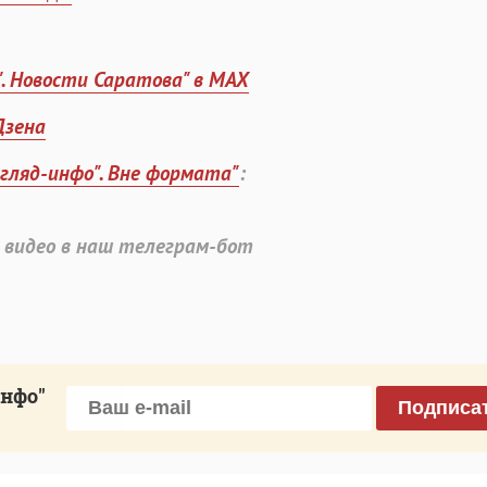
". Новости Саратова" в MAX
Дзена
згляд-инфо". Вне формата"
:
 видео в наш телеграм-бот
инфо"
Подписа