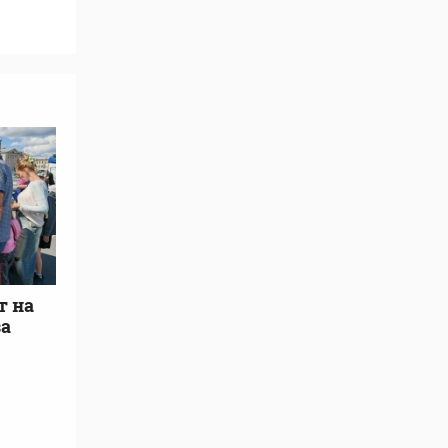
т на
за