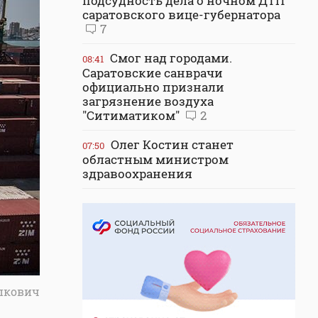
подсудность дела о ночном ДТП
саратовского вице-губернатора
7
Смог над городами.
08:41
Саратовские санврачи
официально признали
загрязнение воздуха
"Ситиматиком"
2
Олег Костин станет
07:50
областным министром
здравоохранения
пкович