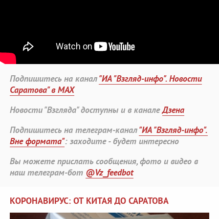
Подпишитесь на канал
"ИА "Взгляд-инфо". Новости
Саратова" в MAX
Новости "Взгляда" доступны и в канале
Дзена
Подпишитесь на телеграм-канал
"ИА "Взгляд-инфо".
Вне формата"
: заходите - будет интересно
Вы можете прислать сообщения, фото и видео в
наш телеграм-бот
@Vz_feedbot
КОРОНАВИРУС: ОТ КИТАЯ ДО САРАТОВА