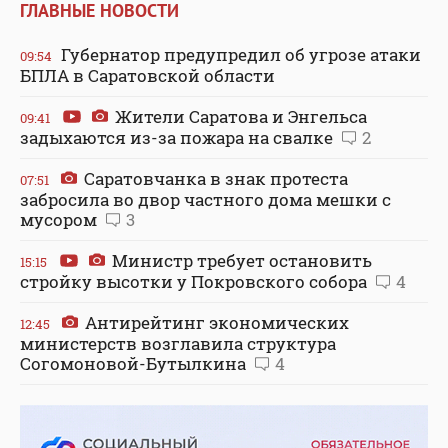
ГЛАВНЫЕ НОВОСТИ
Губернатор предупредил об угрозе атаки
09:54
БПЛА в Саратовской области
Жители Саратова и Энгельса
09:41
задыхаются из-за пожара на свалке
2
Саратовчанка в знак протеста
07:51
забросила во двор частного дома мешки с
мусором
3
Министр требует остановить
15:15
стройку высотки у Покровского собора
4
Антирейтинг экономических
12:45
министерств возглавила структура
Согомоновой-Бутылкина
4