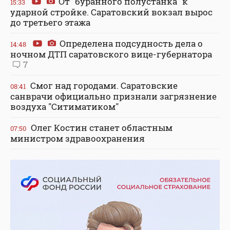
От "буранного полустанка" к
15:33
ударной стройке. Саратовский вокзал вырос
до третьего этажа
Определена подсудность дела о
14:48
ночном ДТП саратовского вице-губернатора
7
Смог над городами. Саратовские
08:41
санврачи официально признали загрязнение
воздуха "Ситиматиком"
Олег Костин станет областным
07:50
министром здравоохранения