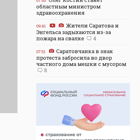
07:50
областным министром
здравоохранения
Жители Саратова и
09:41
Энгельса задыхаются из-за
пожара на свалке
4
Саратовчанка в знак
07:51
протеста забросила во двор
частного дома мешки с мусором
8