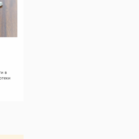
ти в
отеки