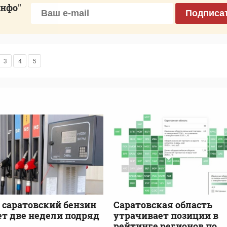
инфо"
Подписа
3
4
5
: саратовский бензин
Саратовская область
т две недели подряд
утрачивает позиции в
рейтинге регионов по