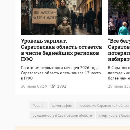
Уровень зарплат.
"Все бег
Саратовская область остается
Саратов
в числе беднейших регионов
потерял
ПФО
избират
По итогам первых пяти месяцев 2026 года
В Саратовск
Саратовская область опять заняла 12 место
полгода чи
в ПФО
более чем н
30 июля 09:59
1992
28 июля 15
Росстат
демография
население Саратовской област
рождаемость в Саратовской области
смертность в Сара