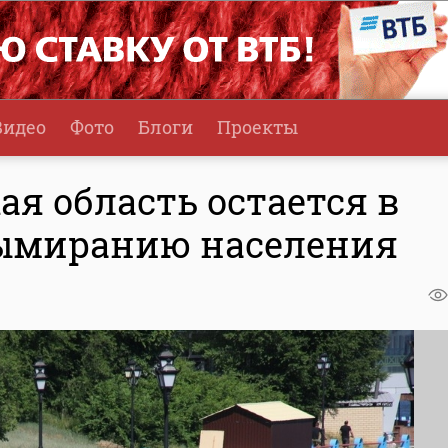
Видео
Фото
Блоги
Проекты
ая область остается в
вымиранию населения