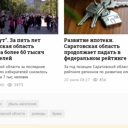
ут". За пять лет
Развитие ипотеки.
ская область
Саратовская область
а более 60 тысяч
продолжает падать в
елей
федеральном рейтинге
ой области за последние
За год позиции Саратовской облас
сло избирателей снизилось
рейтинге регионов по развитию ип
а 7 тыс. человек
20 июля 08:27
856
:40
3973
и
убыль населения
товской области
разводы
браки