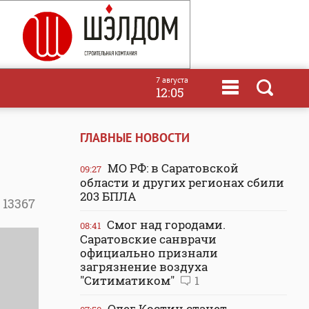
7 августа
12:05
ГЛАВНЫЕ НОВОСТИ
МО РФ: в Саратовской
09:27
области и других регионах сбили
203 БПЛА
13367
Смог над городами.
08:41
Саратовские санврачи
официально признали
загрязнение воздуха
"Ситиматиком"
1
Олег Костин станет