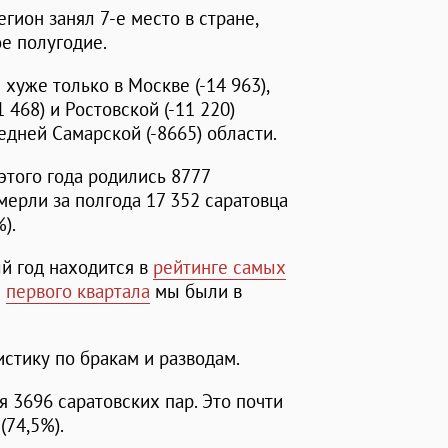
гион занял 7-е место в стране,
е полугодие.
уже только в Москве (-14 963),
 468) и Ростовской (-11 220)
седней Самарской (-8665) области.
этого года родились 8777
Умерли за полгода 17 352 саратовца
).
й год находится в
рейтинге самых
м
первого квартала
мы были в
истику по бракам и разводам.
 3696 саратовских пар. Это почти
(74,5%).