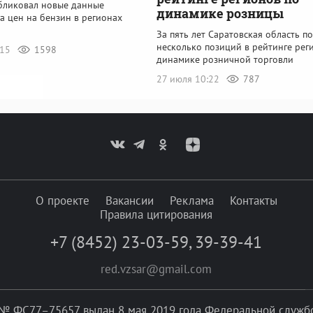
убликовал новые данные
динамике розницы
а цен на бензин в регионах
За пять лет Саратовская область п
несколько позиций в рейтинге рег
:15
1598
динамике розничной торговли
27 июля 10:22
787
О проекте
Вакансии
Реклама
Контакты
Правила цитирования
+7 (8452) 23-03-59
,
39-39-41
red.vzsar@gmail.com
№ ФС77–75657 выдан 8 мая 2019 года Федеральной службой