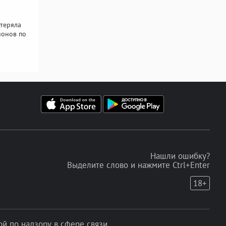
отеряла
ионов по
Нашли ошибку?
Выделите слово и нажмите Ctrl+Enter
18+
 по надзору в сфере связи,