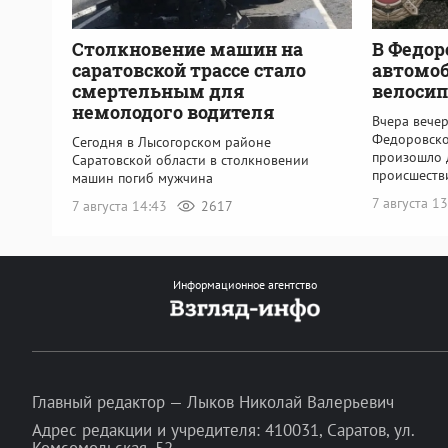
Столкновение машин на
В Федор
саратовской трассе стало
автомоб
смертельным для
велоси
немолодого водителя
Вчера вече
Федоровско
Сегодня в Лысогорском районе
произошло 
Саратовской области в столкновении
происшеств
машин погиб мужчина
7 августа 1
7 августа 14:43
2617
Информационное агентство
Главный редактор — Лыков Николай Валерьевич
Адрес редакции и учредителя: 410031, Саратов, ул.