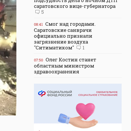
подсудность дела о ночном ДТП
саратовского вице-губернатора
5
Смог над городами.
08:41
Саратовские санврачи
официально признали
загрязнение воздуха
"Ситиматиком"
1
Олег Костин станет
07:50
областным министром
здравоохранения