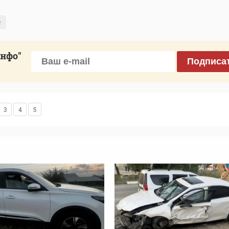
е
инфо"
Подписа
3
4
5