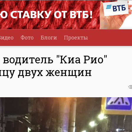
Видео
Фото
Блоги
Проекты
одитель "Киа Рио"
ицу двух женщин