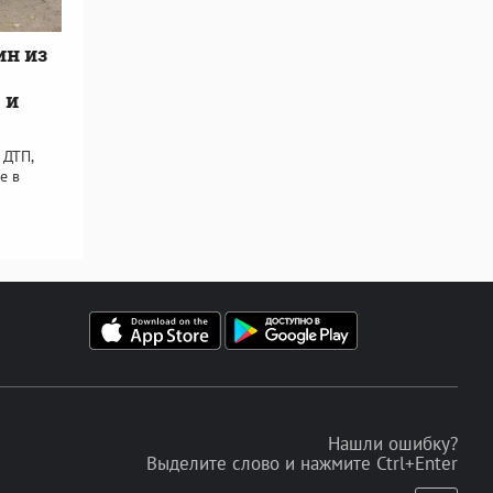
ин из
 и
 ДТП,
е в
Нашли ошибку?
Выделите слово и нажмите Ctrl+Enter