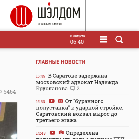
8 августа
06:40
ГЛАВНЫЕ НОВОСТИ
В Саратове задержана
15:49
московский адвокат Надежда
Ерусланова
2
6464
От "буранного
15:33
полустанка" к ударной стройке.
Саратовский вокзал вырос до
третьего этажа
Определена
14:48