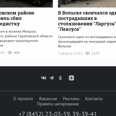
овском районе
В Вольске скончался од
иль сбил
пострадавших в
педистку
столкновении "Ларгуса"
"Лексуса"
ром в поселке Мокроус
го района Саратовской области
Скончался один из пострадавших в
дорожно-транспортное
произошедшем на минувшей недел
ие
Вольске
3:41
406
7 августа 12:52
1225
О проекте
Вакансии
Реклама
Контакты
Правила цитирования
+7 (8452) 23-03-59
,
39-39-41