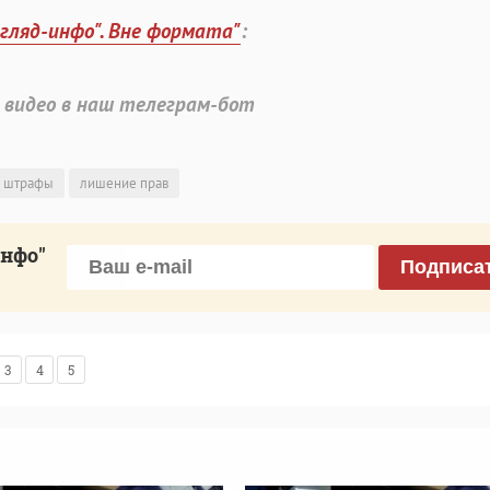
згляд-инфо". Вне формата"
:
 видео в наш телеграм-бот
штрафы
лишение прав
инфо"
Подписа
3
4
5