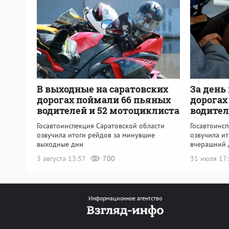
В выходные на саратовских
За день
дорогах поймали 66 пьяных
дорогах
водителей и 52 мотоциклиста
водите
Госавтоинспекция Саратовской области
Госавтоинс
озвучила итоги рейдов за минувшие
озвучила и
выходные дни
вчерашний 
3 августа 13:37
700
31 июля 17
Информационное агентство