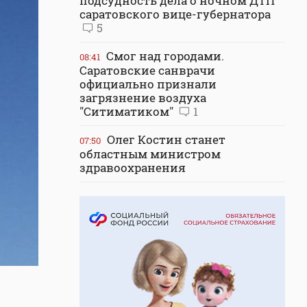
подсудность дела о ночном ДТП
саратовского вице-губернатора
5
Смог над городами.
08:41
Саратовские санврачи
официально признали
загрязнение воздуха
"Ситиматиком"
1
Олег Костин станет
07:50
областным министром
здравоохранения