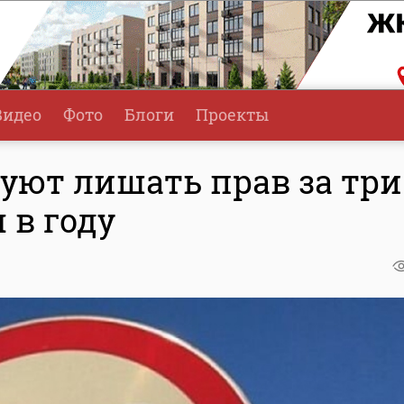
Видео
Фото
Блоги
Проекты
уют лишать прав за три
 в году