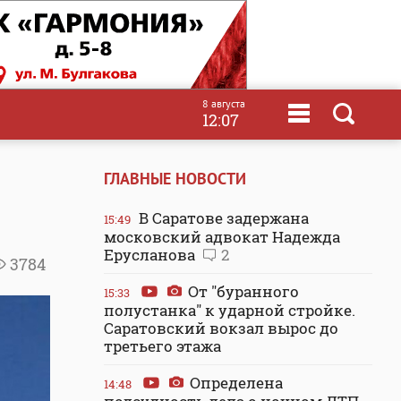
8 августа
12:07
ГЛАВНЫЕ НОВОСТИ
В Саратове задержана
15:49
московский адвокат Надежда
Ерусланова
2
3784
От "буранного
15:33
полустанка" к ударной стройке.
Саратовский вокзал вырос до
третьего этажа
Определена
14:48