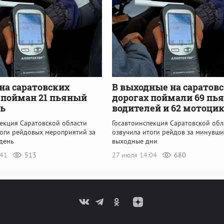
 на саратовских
В выходные на саратов
 пойман 21 пьяный
дорогах поймали 69 пь
ль
водителей и 62 мотоци
пекция Саратовской области
Госавтоинспекция Саратовской обл
тоги рейдовых мероприятий за
озвучила итоги рейдов за минувши
день
выходные дни
:41
513
27 июля 14:04
680