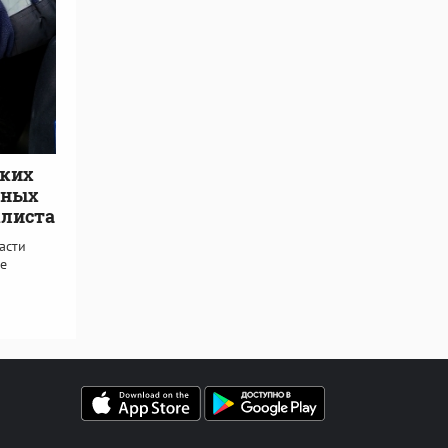
ских
яных
клиста
асти
е