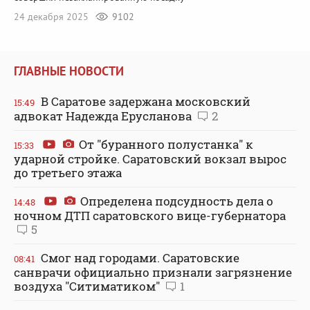
24 декабря 2025
9102
ГЛАВНЫЕ НОВОСТИ
В Саратове задержана московский
15:49
адвокат Надежда Ерусланова
2
От "буранного полустанка" к
15:33
ударной стройке. Саратовский вокзал вырос
до третьего этажа
Определена подсудность дела о
14:48
ночном ДТП саратовского вице-губернатора
5
Смог над городами. Саратовские
08:41
санврачи официально признали загрязнение
воздуха "Ситиматиком"
1