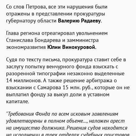
Со слов Петрова, все эти нарушения были
отражены в представлении прокуратуры
губернатору области
Валерию Радаеву
.
Глава региона отреагировал увольнением
Станислава Бондарева и замминистра
экономразвития
Юлии Винокуровой.
Судя по тексту письма, прокуратура ставит себе в
заслугу попытку венчурного фонда взыскать с
разоренной типографии незаконно выделенные
14 миллионов. А также решение арбитража о
взыскании с Самарова 15 млн. руб., которые он не
выплатил фонду за выкуп доли в уставном
капитале.
"Требования Фонда по всем исковым заявлениям
удовлетворены в полном объеме…, наложен арест
на имущество должника. Решения судов находятся
на исполнении в трех отделах судебных приставов