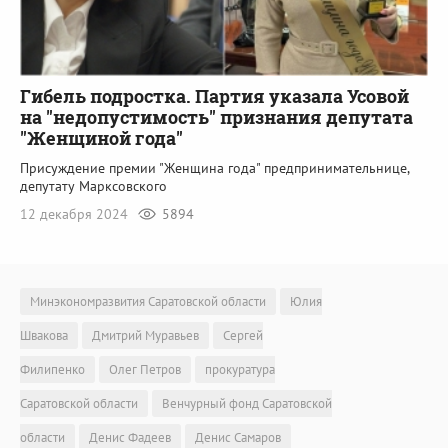
Гибель подростка. Партия указала Усовой
на "недопустимость" признания депутата
"Женщиной года"
Присуждение премии "Женщина года" предпринимательнице,
депутату Марксовского
12 декабря 2024
5894
Минэкономразвития Саратовской области
Юлия
Швакова
Дмитрий Муравьев
Сергей
Филипенко
Олег Петров
прокуратура
Саратовской области
Венчурный фонд Саратовской
области
Денис Фадеев
Денис Самаров