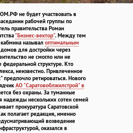
ДОМ.РФ не будет участвовать в
заседании рабочей группы по
ель правительства Роман
нтства
"Бизнес-вектор"
. Между тем
о кабмина называл
оптимальным
домов для достройки через
вительство не смогло или не
 федеральной структуре. Кто
лекса, неизвестно. Привлеченное
" предпочло ретироваться. Нового
рядчик
АО "Саратовоблжилстрой" в
анется без охраны. За туманные
я надежды нескольких сотен семей
ивает прокуратура Саратовской
Как полагает редакция, именно
редусматривающий возведение
нфраструктурой, оказался в