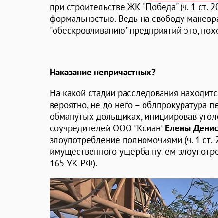
при строительстве ЖК "Победа" (ч. 1 ст. 
формальностью. Ведь на свободу маневр
"обескровливанию" предприятий это, похо
Наказание непричастных?
На какой стадии расследования находится
вероятно, не до него – облпрокуратура 
обманутых дольщиках, инициировав угол
соучредителей ООО "Ксиан"
Елены Дени
злоупотребление полномочиями (ч. 1 ст.
имущественного ущерба путем злоупотребле
165 УК РФ).