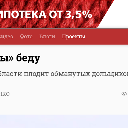
Видео
Фото
Блоги
Проекты
ы» беду
бласти плодит обманутых дольщико
ЕНКО