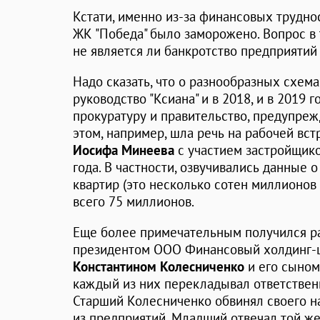
Кстати, именно из-за финансовых трудно
ЖК "Победа" было заморожено. Вопрос в т
не является ли банкротство предприяти
Надо сказать, что о разнообразных схема
руководство "Ксиана" и в 2018, и в 2019
прокуратуру и правительство, предупреж
этом, например, шла речь на рабочей вс
Иосифа Минеева
с участием застройщико
года. В частности, озвучивались данные 
квартир (это несколько сотен миллионов 
всего 75 миллионов.
Еще более примечательным получился ра
президентом ООО Финансовый холдинг-ц
Константином
Колесниченко
и его сыно
каждый из них перекладывал ответственн
Старший Колесниченко обвинял своего н
из предприятий. Младший отвечал той же