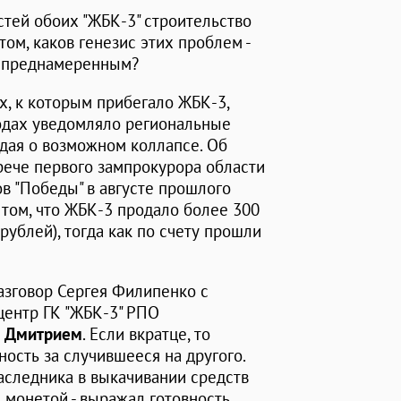
стей обоих "ЖБК-3" строительство
ом, каков генезис этих проблем -
й преднамеренным?
х, к которым прибегало ЖБК-3,
 годах уведомляло региональные
дая о возможном коллапсе. Об
трече первого зампрокурора области
в "Победы" в августе прошлого
о том, что ЖБК-3 продало более 300
рублей), тогда как по счету прошли
зговор Сергея Филипенко с
ентр ГК "ЖБК-3" РПО
м
Дмитрием
. Если вкратце, то
ость за случившееся на другого.
аследника в выкачивании средств
 монетой - выражал готовность