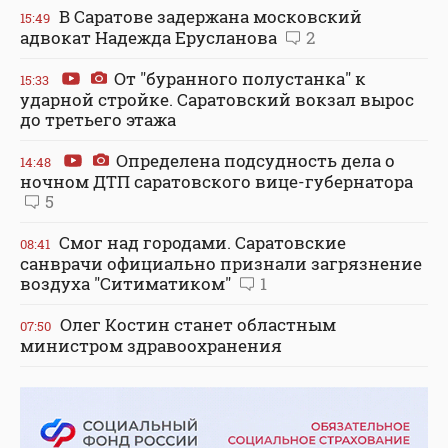
В Саратове задержана московский
15:49
адвокат Надежда Ерусланова
2
От "буранного полустанка" к
15:33
ударной стройке. Саратовский вокзал вырос
до третьего этажа
Определена подсудность дела о
14:48
ночном ДТП саратовского вице-губернатора
5
Смог над городами. Саратовские
08:41
санврачи официально признали загрязнение
воздуха "Ситиматиком"
1
Олег Костин станет областным
07:50
министром здравоохранения