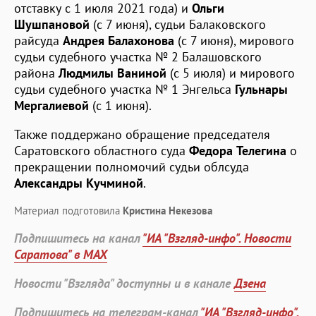
отставку с 1 июля 2021 года) и
Ольги
Шушпановой
(с 7 июня), судьи Балаковского
райсуда
Андрея Балахонова
(с 7 июня), мирового
судьи судебного участка № 2 Балашовского
района
Людмилы Ваниной
(с 5 июля) и мирового
судьи судебного участка № 1 Энгельса
Гульнары
Мергалиевой
(с 1 июня).
Также поддержано обращение председателя
Саратовского областного суда
Федора Телегина
о
прекращении полномочий судьи облсуда
Александры Кучминой
.
Материал подготовила
Кристина Некезова
Подпишитесь на канал
"ИА "Взгляд-инфо". Новости
Саратова" в MAX
Новости "Взгляда" доступны и в канале
Дзена
Подпишитесь на телеграм-канал
"ИА "Взгляд-инфо".