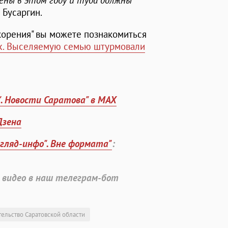
ны в этом году и туда должны
 Бусаргин.
орения" вы можете познакомиться
х. Выселяемую семью штурмовали
". Новости Саратова" в MAX
Дзена
згляд-инфо". Вне формата"
:
 видео в наш телеграм-бот
тельство Саратовской области