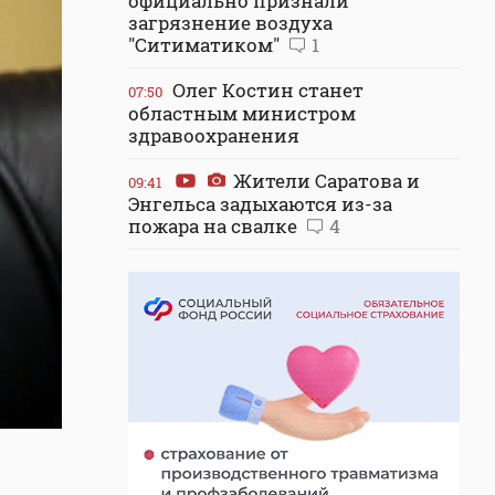
официально признали
загрязнение воздуха
"Ситиматиком"
1
Олег Костин станет
07:50
областным министром
здравоохранения
Жители Саратова и
09:41
Энгельса задыхаются из-за
пожара на свалке
4