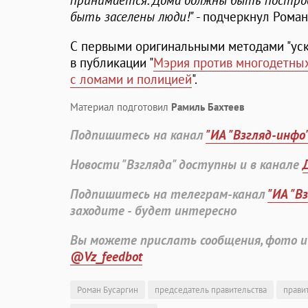
принимается. Дома должны быть построе
быть заселены люди!"
- подчеркнул Роман
С первыми оригинальными методами "уск
в публикации "
Мэрия против многодетны
с ломами и полицией
".
Материал подготовил
Рамиль Бахтеев
Подпишитесь на канал
"ИА "Взгляд-инфо
Новости "Взгляда" доступны и в канале
Подпишитесь на телеграм-канал
"ИА "В
заходите - будет интересно
Вы можете прислать сообщения, фото и
@Vz_feedbot
Роман Бусаргин
председатель правительства
прави