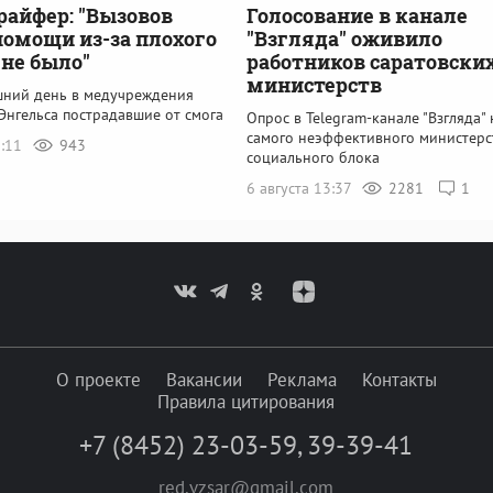
райфер: "Вызовов
Голосование в канале
помощи из-за плохого
"Взгляда" оживило
 не было"
работников саратовски
министерств
шний день в медучреждения
Энгельса пострадавшие от смога
Опрос в Telegram-канале "Взгляда" 
самого неэффективного министерс
5:11
943
социального блока
6 августа 13:37
2281
1
О проекте
Вакансии
Реклама
Контакты
Правила цитирования
+7 (8452) 23-03-59
,
39-39-41
red.vzsar@gmail.com