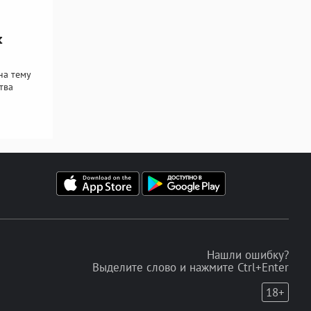
х
на тему
тва
Нашли ошибку?
Выделите слово и нажмите Ctrl+Enter
18+