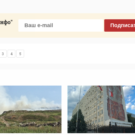
инфо"
Подписа
3
4
5