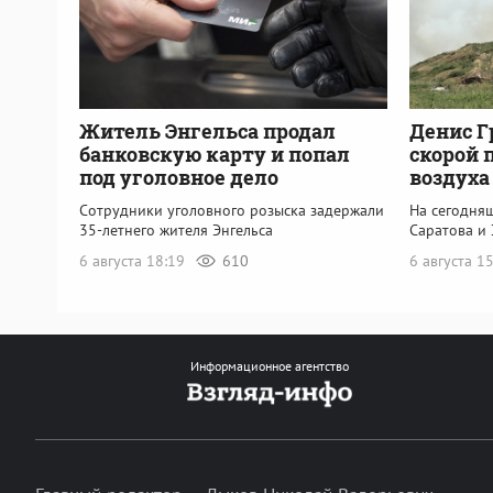
Житель Энгельса продал
Денис Г
банковскую карту и попал
скорой 
под уголовное дело
воздуха
Сотрудники уголовного розыска задержали
На сегодня
35-летнего жителя Энгельса
Саратова и 
6 августа 18:19
610
6 августа 1
Информационное агентство