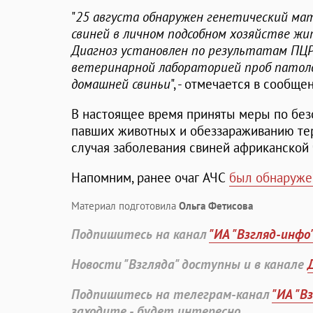
"
25 августа обнаружен генетический ма
свиней в личном подсобном хозяйстве жи
Диагноз установлен по результатам ПЦР
ветеринарной лабораторией проб патол
домашней свиньи
", - отмечается в сообще
В настоящее время приняты меры по бе
павших животных и обеззараживанию тер
случая заболевания свиней африканской 
Напомним, ранее очаг АЧС
был обнаруже
Материал подготовила
Ольга Фетисова
Подпишитесь на канал
"ИА "Взгляд-инфо
Новости "Взгляда" доступны и в канале
Подпишитесь на телеграм-канал
"ИА "В
заходите - будет интересно