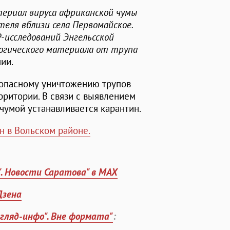
териал вируса африканской чумы
теля вблизи села Первомайское.
-исследований Энгельсской
огического материала от трупа
нии.
зопасному уничтожению трупов
ритории. В связи с выявлением
чумой устанавливается карантин.
н в Вольском районе.
". Новости Саратова" в MAX
Дзена
згляд-инфо". Вне формата"
: