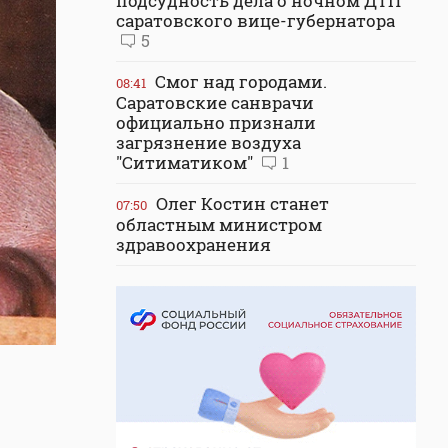
подсудность дела о ночном ДТП
саратовского вице-губернатора
5
Смог над городами.
08:41
Саратовские санврачи
официально признали
загрязнение воздуха
"Ситиматиком"
1
Олег Костин станет
07:50
областным министром
здравоохранения