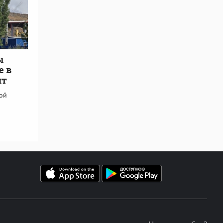
ы
е в
ит
кой