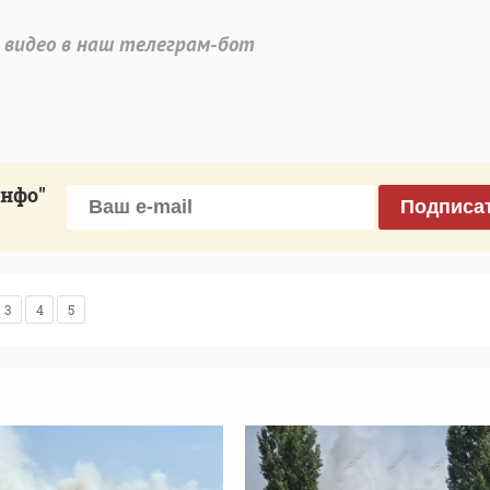
 видео в наш телеграм-бот
инфо"
Подписа
3
4
5