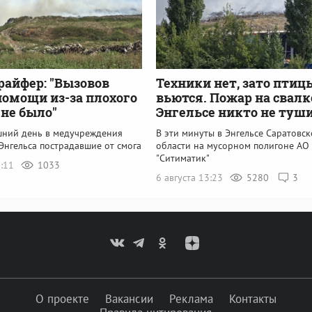
райфер: "Вызовов
Техники нет, зато птиц
помощи из-за плохого
вьются. Пожар на свалк
 не было"
Энгельсе никто не туш
шний день в медучреждения
В эти минуты в Энгельсе Саратовс
Энгельса пострадавшие от смога
области на мусорном полигоне АО
"Ситиматик"
5:11
1033
6 августа 13:23
5280
3
О проекте
Вакансии
Реклама
Контакты