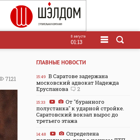
8 августа
01:13
ГЛАВНЫЕ НОВОСТИ
В Саратове задержана
15:49
7121
московский адвокат Надежда
Ерусланова
2
От "буранного
15:33
полустанка" к ударной стройке.
Саратовский вокзал вырос до
третьего этажа
Определена
14:48