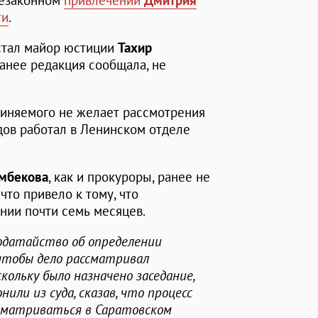
незаконном
привлечении
Дмитрия
ти
.
стал майор юстиции
Тахир
 ранее редакция сообщала, не
виняемого не желает рассмотрения
дов работал в Ленинском отделе
умбекова
, как и прокуроры, ранее не
что привело к тому, что
ении почти семь месяцев.
одатайство об определении
 чтобы дело рассматривал
кольку было назначено заседание,
или из суда, сказав, что процесс
сматриваться в Саратовском