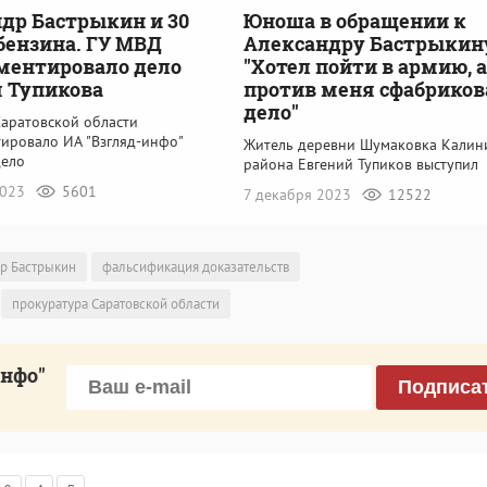
др Бастрыкин и 30
Юноша в обращении к
бензина. ГУ МВД
Александру Бастрыкин
ментировало дело
"Хотел пойти в армию, а
 Тупикова
против меня сфабриков
дело"
Саратовской области
ировало ИА "Взгляд-инфо"
Житель деревни Шумаковка Калин
дело
района Евгений Тупиков выступил
2023
5601
7 декабря 2023
12522
р Бастрыкин
фальсификация доказательств
прокуратура Саратовской области
инфо"
Подписа