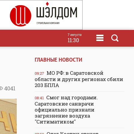
7 августа
11:30
ГЛАВНЫЕ НОВОСТИ
МО РФ: в Саратовской
09:27
области и других регионах сбили
203 БПЛА
4041
Смог над городами.
08:41
Саратовские санврачи
официально признали
загрязнение воздуха
"Ситиматиком"
Олег Костин станет