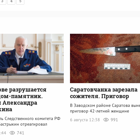
3
4
5
ове разрушается
Саратовчанка зарезала
дом-памятник.
сожителя. Приговор
 Александра
В Заводском районе Саратова вын
кина
приговор 42-летней женщине
ль Следственного комитета РФ
6 августа 12:38
991
Бастрыкин отреагировал
6:44
741