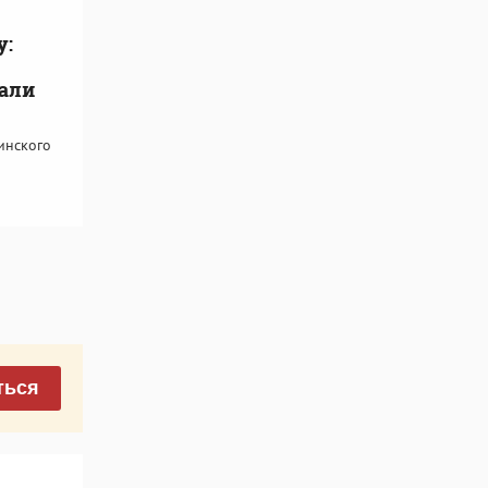
у:
али
инского
ться