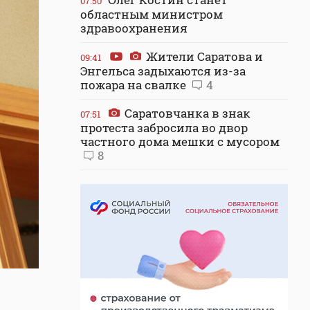
07:50
областным министром
здравоохранения
Жители Саратова и
09:41
Энгельса задыхаются из-за
пожара на свалке
4
Саратовчанка в знак
07:51
протеста забросила во двор
частного дома мешки с мусором
8