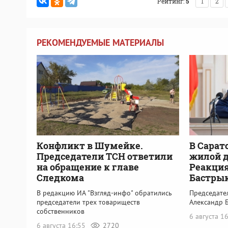
Рейтинг:
5
1
2
РЕКОМЕНДУЕМЫЕ МАТЕРИАЛЫ
Конфликт в Шумейке.
В Сарат
Председатели ТСН ответили
жилой 
на обращение к главе
Реакция
Следкома
Бастры
В редакцию ИА "Взгляд-инфо" обратились
Председате
председатели трех товариществ
Александр 
собственников
6 августа 1
6 августа 16:55
2720