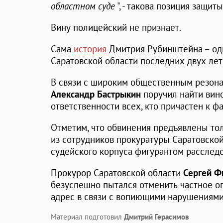
областном суде
", - такова позиция защит
Вину полицейский не признает.
Сама
история
Дмитрия Рубинштейна – одн
Саратовской области последних двух лет
В связи с широким общественным резон
Александр Бастрыкин
поручил найти вино
ответственности всех, кто причастен к 
Отметим, что обвинения предъявлены то
из сотрудников прокуратуры Саратовской
судейского корпуса фигурантом расследо
Прокурор Саратовской области
Сергей Ф
безуспешно пытался отменить частное оп
адрес в связи с вопиющими нарушениями
Материал подготовил
Дмитрий Герасимов