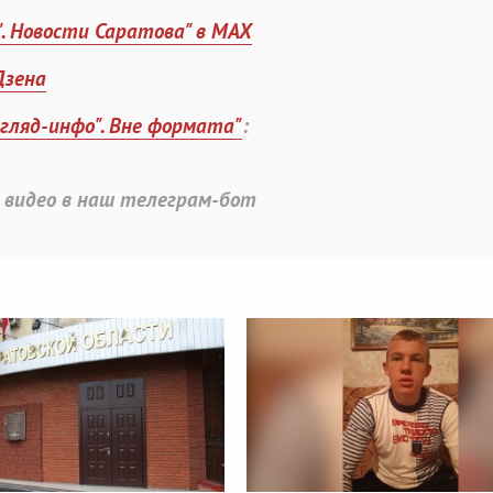
". Новости Саратова" в MAX
Дзена
згляд-инфо". Вне формата"
:
 видео в наш телеграм-бот