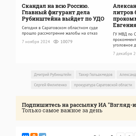
Скандал на всю Россию.
Алексан
Главный фигурант дела
литров 
Рубинштейна выйдет по УДО
проком
Евгения
Сегодня в Саратовском областном суде
прошло рассмотрение жалобы на отказ
ГУ МВД по 
прокоммент
7 ноября 2024
10079
уголовное 
7 декабря 
Дмитрий Рубинштейн
Тахир Гюльахмедов
Александ
Сергей Филипенко
прокуратура Саратовской области
Подпишитесь на рассылку ИА "Взгляд-
Только самое важное за день