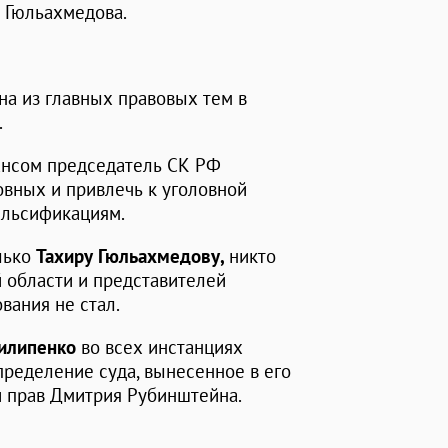
ы Гюльахмедова.
а из главных правовых тем в
.
ансом председатель СК РФ
вных и привлечь к уголовной
фальсификациям.
лько
Тахиру Гюльахмедову,
никто
 области и представителей
вания не стал.
илипенко
во всех инстанциях
ределение суда, вынесенное в его
 прав Дмитрия Рубинштейна.