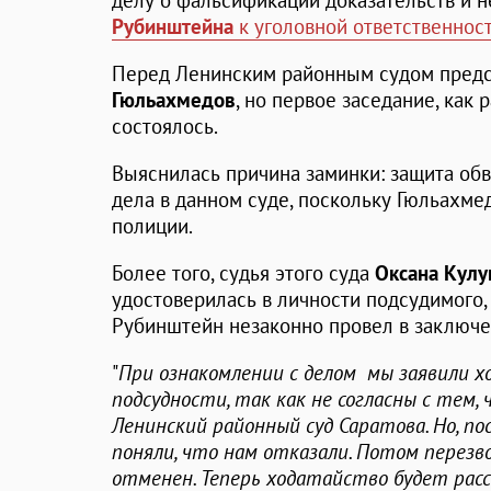
делу о фальсификации доказательств и 
Рубинштейна
к уголовной ответственнос
Перед Ленинским районным судом пред
Гюльахмедов
, но первое заседание, как
состоялось.
Выяснилась причина заминки: защита об
дела в данном суде, поскольку Гюльахме
полиции.
Более того, судья этого суда
Оксана Кул
удостоверилась в личности подсудимого, 
Рубинштейн незаконно провел в заключ
"
При ознакомлении с делом мы заявили х
подсудности, так как не согласны с тем,
Ленинский районный суд Саратова. Но, пос
поняли, что нам отказали. Потом перезвон
отменен. Теперь ходатайство будет рас