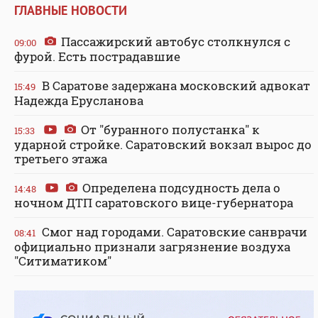
ГЛАВНЫЕ НОВОСТИ
Пассажирский автобус столкнулся с
09:00
фурой. Есть пострадавшие
В Саратове задержана московский адвокат
15:49
Надежда Ерусланова
От "буранного полустанка" к
15:33
ударной стройке. Саратовский вокзал вырос до
третьего этажа
Определена подсудность дела о
14:48
ночном ДТП саратовского вице-губернатора
Смог над городами. Саратовские санврачи
08:41
официально признали загрязнение воздуха
"Ситиматиком"