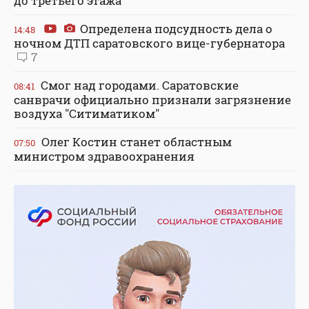
до третьего этажа
Определена подсудность дела о
14:48
ночном ДТП саратовского вице-губернатора
7
Смог над городами. Саратовские
08:41
санврачи официально признали загрязнение
воздуха "Ситиматиком"
Олег Костин станет областным
07:50
министром здравоохранения