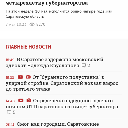
четырехлетку губернаторства
На этой неделе, 10 мая, исполнится ровно четыре года, как
Саратовскую область
7 мая 10:23
8270
ГЛАВНЫЕ НОВОСТИ
В Саратове задержана московский
15:49
адвокат Надежда Ерусланова
2
От "буранного полустанка" к
15:33
ударной стройке. Саратовский вокзал вырос
до третьего этажа
Определена подсудность дела о
14:48
ночном ДТП саратовского вице-губернатора
5
Смог над городами. Саратовские
08:41