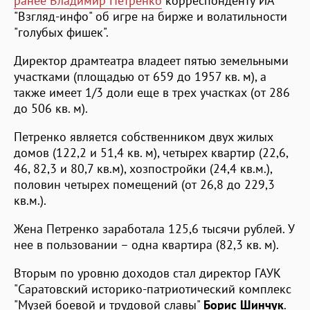
ранее Владимир Петренко
корреспонденту ИА
"Взгляд-инфо" об игре на бирже и волатильности
"голубых фишек".
Директор драмтеатра владеет пятью земельными
участками (площадью от 659 до 1957 кв. м), а
также имеет 1/3 доли еще в трех участках (от 286
до 506 кв. м).
Петренко является собственником двух жилых
домов (122,2 и 51,4 кв. м), четырех квартир (22,6,
46, 82,3 и 80,7 кв.м), хозпостройки (24,4 кв.м.),
половин четырех помещений (от 26,8 до 229,3
кв.м.).
Жена Петренко заработала 125,6 тысячи рублей. У
нее в пользовании – одна квартира (82,3 кв. м).
Вторым по уровню доходов стал директор ГАУК
"Саратовский историко-патриотический комплекс
"Музей боевой и трудовой славы"
Борис Шинчук
.