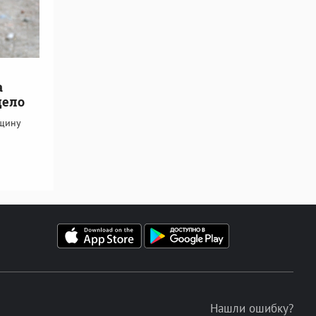
а
дело
нщину
Нашли ошибку?