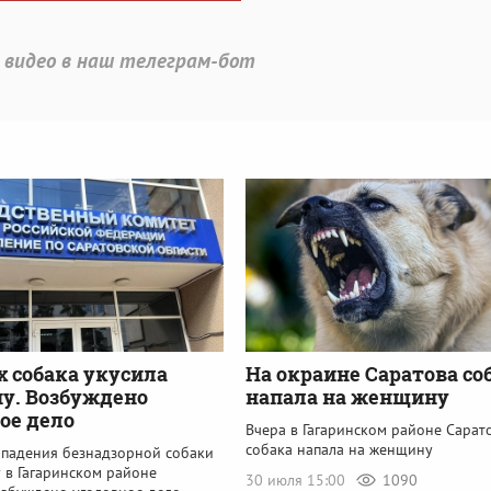
 видео в наш телеграм-бот
х собака укусила
На окраине Саратова со
у. Возбуждено
напала на женщину
ое дело
Вчера в Гагаринском районе Сарат
собака напала на женщину
ападения безнадзорной собаки
 в Гагаринском районе
30 июля 15:00
1090