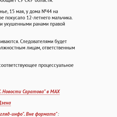
ообщает СУ СКР области.
ье, 15 мая, у дома №44 на
е покусало 12-летнего мальчика.
ми укушенными ранами правой
иваются. Следователями будет
олжностным лицам, ответственным
 соответствующее процессуальное
". Новости Саратова" в MAX
Дзена
згляд-инфо". Вне формата"
: