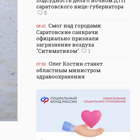
подсудность дела о ночном ДТП
саратовского вице-губернатора
5
Смог над городами.
08:41
Саратовские санврачи
официально признали
загрязнение воздуха
"Ситиматиком"
1
Олег Костин станет
07:50
областным министром
здравоохранения