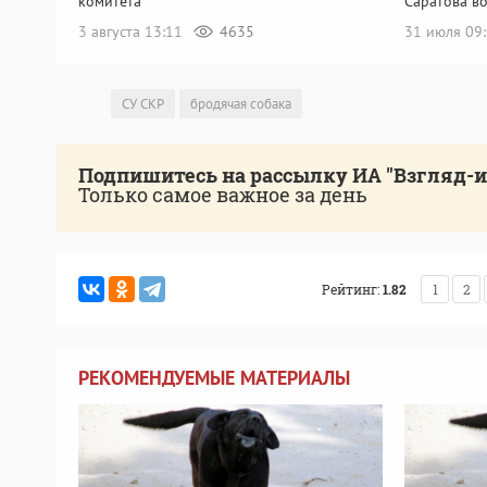
комитета
Саратова в
3 августа 13:11
4635
31 июля 09
СУ СКР
бродячая собака
Подпишитесь на рассылку ИА "Взгляд-
Только самое важное за день
Рейтинг:
1.82
1
2
РЕКОМЕНДУЕМЫЕ МАТЕРИАЛЫ