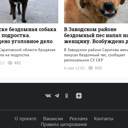
ске бездомная собака
В Заводском районе
 подростка.
бездомный пес напал н
ено уголовное дело
женщину. Возбуждено 
 Саратовской области бродячая
В Заводском районе Саратова же
ла на подростка
покусал бездомный пес, сообщает
региональное СУ СКР
:12
401
6 мая 12:01
950
О проекте
Вакансии
Реклама
Контакты
Правила цитирования