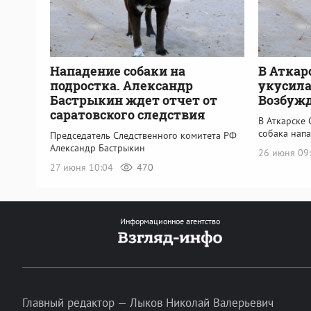
Нападение собаки на
В Аткар
подростка. Александр
укусила
Бастрыкин ждет отчет от
Возбужд
саратовского следствия
В Аткарске
собака напа
Председатель Следственного комитета РФ
Александр Бастрыкин
26 июня 09
27 июня 10:04
470
Информационное агентство
Главный редактор — Лыков Николай Валерьевич