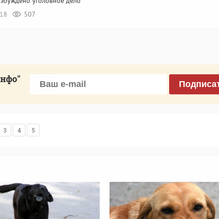
озбуждено уголовное дело
:18
507
инфо"
Подписа
3
4
5