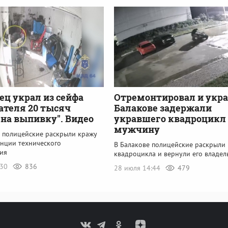
ец украл из сейфа
Отремонтировал и укра
ателя 20 тысяч
Балакове задержали
"на выпивку". Видео
укравшего квадроцикл
мужчину
е полицейские раскрыли кражу
анции технического
В Балакове полицейские раскрыли
ия
квадроцикла и вернули его владел
:30
836
28 июля 14:44
479