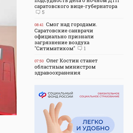
подсудность дела о ночном ДТП
саратовского вице-губернатора
5
Смог над городами.
08:41
Саратовские санврачи
официально признали
загрязнение воздуха
"Ситиматиком"
1
Олег Костин станет
07:50
областным министром
здравоохранения