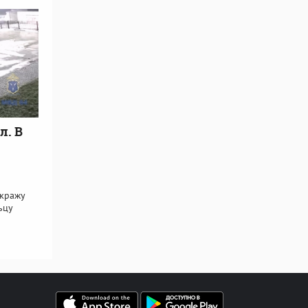
л. В
 кражу
ьцу