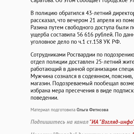
Саратова. Об этом сообщает городское 
В полицию обратился 43-летний директ
рассказал, что вечером 21 апреля из по
Разина путем свободного доступа были 
ущерба составила 56 616 рублей. По да
уголовное дело по ч.1 ст.158 УК РФ.
Сотрудниками Росгвардии по подозрению
отдел полиции доставлен 25-летний жит
работающий в данной организации специ
Мужчина сознался в содеянном, пояснив,
магазин. Подозреваемый пообещал возме
избрана мера пресечения в виде подпис
поведении.
Материал подготовила
Ольга Фетисова
Подпишитесь на канал
"ИА "Взгляд-инфо