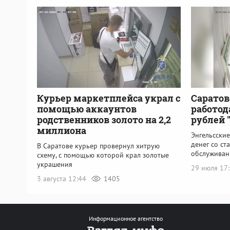
Курьер маркетплейса украл с
Саратов
помощью аккаунтов
работод
родственников золото на 2,2
рублей 
миллиона
Энгельсски
денег со ст
В Саратове курьер провернул хитрую
обслуживан
схему, с помощью которой крал золотые
украшения
29 июля 17
3 августа 12:44
1405
Информационное агентство