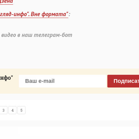
Дзена
згляд-инфо". Вне формата"
:
 видео в наш телеграм-бот
инфо"
Подписа
3
4
5