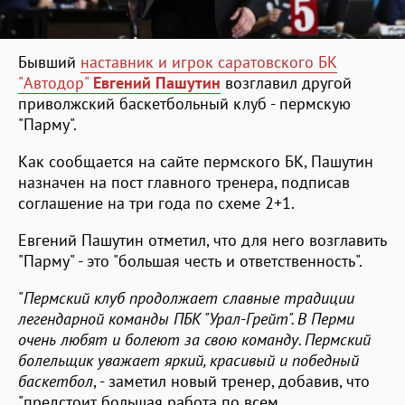
Бывший
наставник и игрок саратовского БК
"Автодор"
Евгений Пашутин
возглавил другой
приволжский баскетбольный клуб - пермскую
"Парму".
Как сообщается на сайте пермского БК, Пашутин
назначен на пост главного тренера, подписав
соглашение на три года по схеме 2+1.
Евгений Пашутин отметил, что для него возглавить
"Парму" - это "большая честь и ответственность".
"
Пермский клуб продолжает славные традиции
легендарной команды ПБК "Урал-Грейт". В Перми
очень любят и болеют за свою команду. Пермский
болельщик уважает яркий, красивый и победный
баскетбол
, - заметил новый тренер, добавив, что
"предстоит большая работа по всем