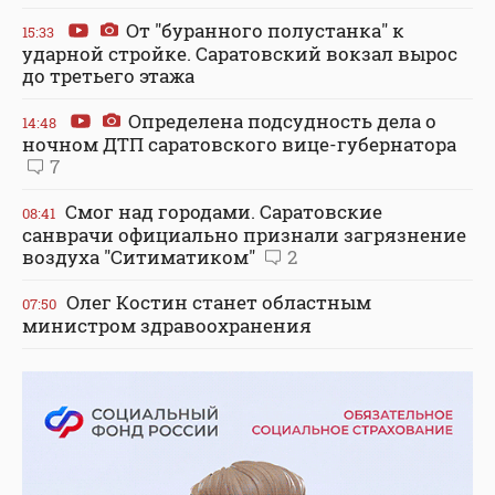
От "буранного полустанка" к
15:33
ударной стройке. Саратовский вокзал вырос
до третьего этажа
Определена подсудность дела о
14:48
ночном ДТП саратовского вице-губернатора
7
Смог над городами. Саратовские
08:41
санврачи официально признали загрязнение
воздуха "Ситиматиком"
2
Олег Костин станет областным
07:50
министром здравоохранения