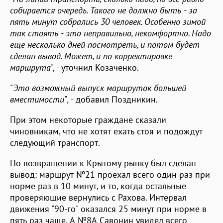
собирается очередь.
Такого
не должно быть
- з
а
пять минут собрались 30 человек. Особенно зимой
так стоять
-
это неправильно, некомфортно. Надо
еще несколько дней посмотреть
,
и потом будет
сделан вывод
. М
ожет, и
по
корректировк
е
маршрута
", - уточнил Козаченко.
"
Это возможный выпуск маршруток большей
вместимости
"
,
- добавил Поздникин.
При этом некоторые граждане сказали
чиновникам, что не хотят ехать стоя и подождут
следующий транспорт.
По возвращении к Крытому рынку был сделан
вывод: маршрут №21 проехал всего один раз при
норме раз в 10 минут, и то, когда остальные
проверяющие вернулись с Рахова. Интервал
движения "90-го" оказался 25 минут при норме в
пять раз чаще. А №8А Савонин увидел всего