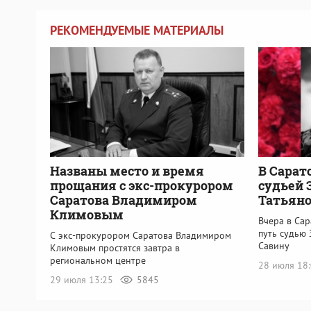
РЕКОМЕНДУЕМЫЕ МАТЕРИАЛЫ
Названы место и время
В Сарат
прощания с экс-прокурором
судьей 
Саратова Владимиром
Татьяно
Климовым
Вчера в Са
путь судью 
С экс-прокурором Саратова Владимиром
Савину
Климовым простятся завтра в
региональном центре
28 июля 18
29 июля 13:25
5845