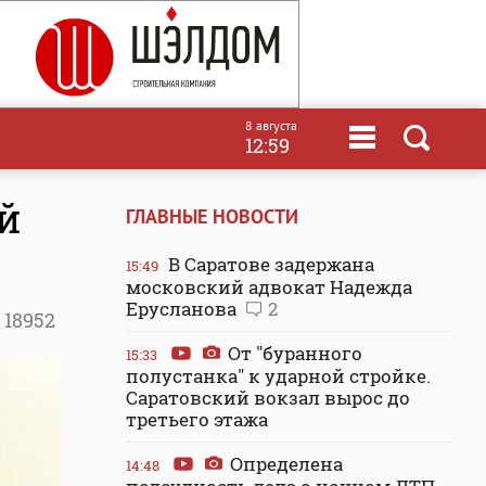
8 августа
12:59
й
ГЛАВНЫЕ НОВОСТИ
В Саратове задержана
15:49
московский адвокат Надежда
Ерусланова
2
18952
От "буранного
15:33
полустанка" к ударной стройке.
Саратовский вокзал вырос до
третьего этажа
Определена
14:48