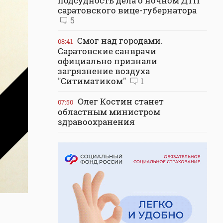
подсудность дела о ночном ДТП
саратовского вице-губернатора
5
Смог над городами.
08:41
Саратовские санврачи
официально признали
загрязнение воздуха
"Ситиматиком"
1
Олег Костин станет
07:50
областным министром
здравоохранения