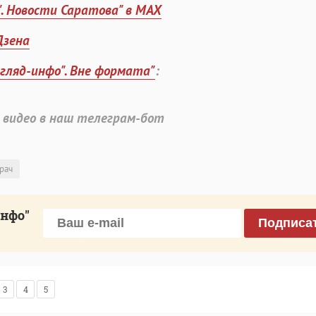
". Новости Саратова" в MAX
Дзена
згляд-инфо". Вне формата"
:
 видео в наш телеграм-бот
рач
инфо"
Подписа
3
4
5