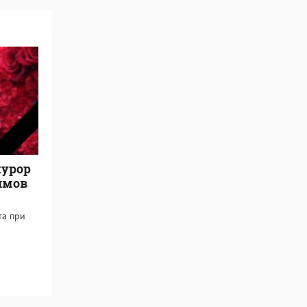
курор
имов
та при