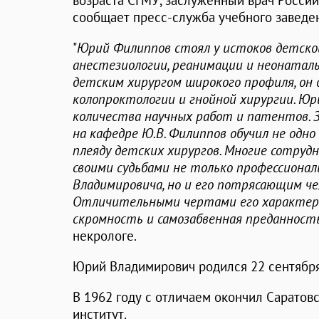
возраста СГМУ, заслуженный врач Росси
сообщает пресс-служба учебного заведе
"
Юрий Филиппов стоял у истоков детской
анестезиологии, реанимации и неонаталь
детским хирургом широкого профиля, он 
колопроктологии и гнойной хирургии. Юр
количества научных работ и патентов. 
на кафедре Ю.В. Филиппов обучил не одн
плеяду детских хирургов. Многие сотруд
своими судьбами не только профессиона
Владимировича, но и его потрясающим че
Отличительными чертами его характера 
скромность и самозабвенная преданность
некрологе.
Юрий Владимирович родился 22 сентября 
В 1962 году с отличаем окончил Сарато
институт.