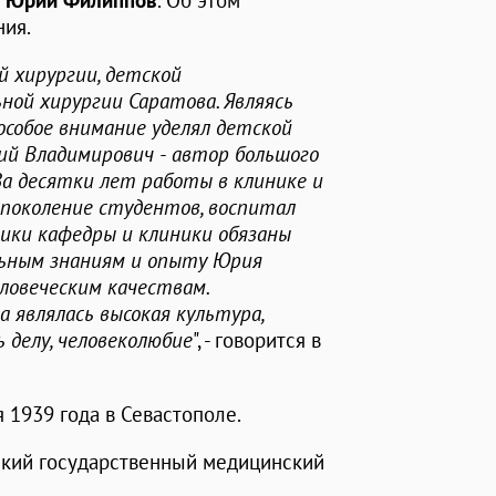
и
Юрий Филиппов
. Об этом
ния.
 хирургии, детской
ной хирургии Саратова. Являясь
особое внимание уделял детской
ий Владимирович - автор большого
За десятки лет работы в клинике и
о поколение студентов, воспитал
ники кафедры и клиники обязаны
льным знаниям и опыту Юрия
ловеческим качествам.
являлась высокая культура,
 делу, человеколюбие
", - говорится в
1939 года в Севастополе.
вский государственный медицинский