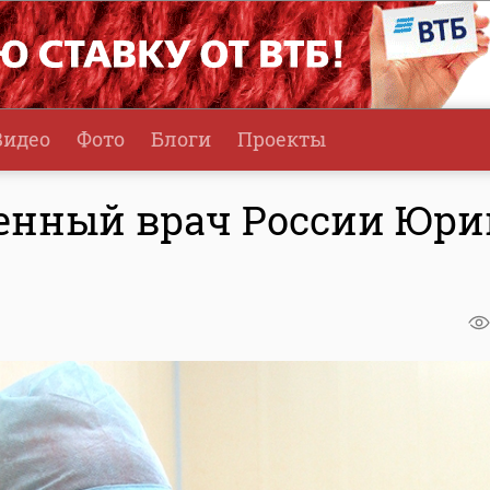
Видео
Фото
Блоги
Проекты
енный врач России Юри