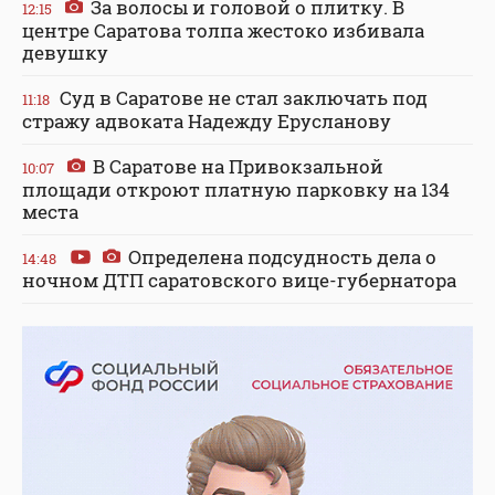
За волосы и головой о плитку. В
12:15
центре Саратова толпа жестоко избивала
девушку
Суд в Саратове не стал заключать под
11:18
стражу адвоката Надежду Ерусланову
В Саратове на Привокзальной
10:07
площади откроют платную парковку на 134
места
Определена подсудность дела о
14:48
ночном ДТП саратовского вице-губернатора