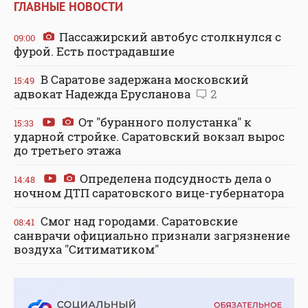
ГЛАВНЫЕ НОВОСТИ
Пассажирский автобус столкнулся с
09:00
фурой. Есть пострадавшие
В Саратове задержана московский
15:49
адвокат Надежда Ерусланова
2
От "буранного полустанка" к
15:33
ударной стройке. Саратовский вокзал вырос
до третьего этажа
Определена подсудность дела о
14:48
ночном ДТП саратовского вице-губернатора
Смог над городами. Саратовские
08:41
санврачи официально признали загрязнение
воздуха "Ситиматиком"