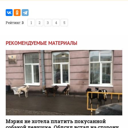
Рейтинг:
3
1
2
3
4
5
РЕКОМЕНДУЕМЫЕ МАТЕРИАЛЫ
Мэрия не хотела платить покусанной
собакой девушке. Облсуд встал на сторону