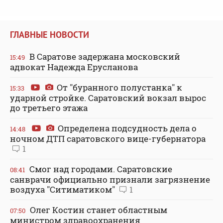
ГЛАВНЫЕ НОВОСТИ
В Саратове задержана московский
15:49
адвокат Надежда Ерусланова
От "буранного полустанка" к
15:33
ударной стройке. Саратовский вокзал вырос
до третьего этажа
Определена подсудность дела о
14:48
ночном ДТП саратовского вице-губернатора
1
Смог над городами. Саратовские
08:41
санврачи официально признали загрязнение
воздуха "Ситиматиком"
1
Олег Костин станет областным
07:50
министром здравоохранения