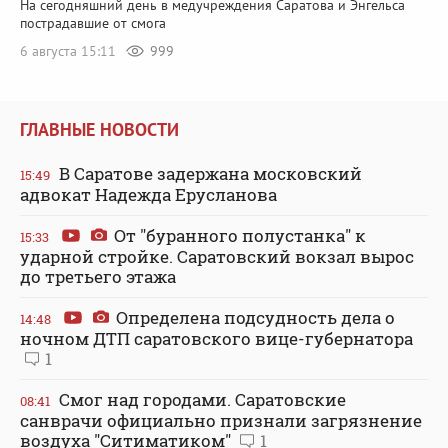
На сегодняшний день в медучреждения Саратова и Энгельса
пострадавшие от смога
6 августа 15:11
999
ГЛАВНЫЕ НОВОСТИ
В Саратове задержана московский
15:49
адвокат Надежда Ерусланова
От "буранного полустанка" к
15:33
ударной стройке. Саратовский вокзал вырос
до третьего этажа
Определена подсудность дела о
14:48
ночном ДТП саратовского вице-губернатора
1
Смог над городами. Саратовские
08:41
санврачи официально признали загрязнение
воздуха "Ситиматиком"
1