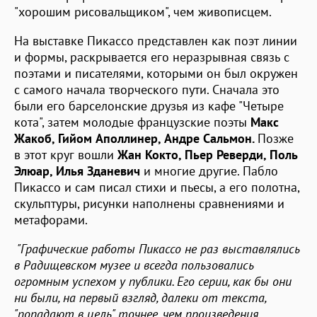
"хорошим рисовальщиком", чем живописцем.
На выставке Пикассо представлен как поэт линии
и формы, раскрывается его неразрывная связь с
поэтами и писателями, которыми он был окружен
с самого начала творческого пути. Сначала это
были его барселонские друзья из кафе "Четыре
кота", затем молодые французские поэты
Макс
Жакоб, Гийом Аполлинер, Андре Сальмон.
Позже
в этот круг вошли
Жан Кокто, Пьер Реверди, Поль
Элюар, Илья Зданевич
и многие другие. Пабло
Пикассо и сам писал стихи и пьесы, а его полотна,
скульптуры, рисунки наполнены сравнениями и
метафорами.
"Графические работы Пикассо не раз выставлялись
в Радищевском музее и всегда пользовались
огромным успехом у публики. Его серии, как бы они
ни были, на первый взгляд, далеки от текста,
"попадают в цель" точнее, чем произведения