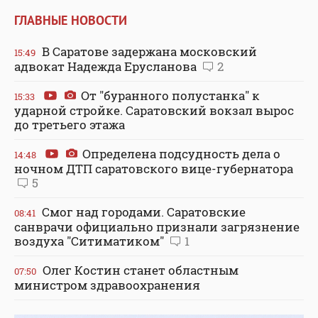
ГЛАВНЫЕ НОВОСТИ
В Саратове задержана московский
15:49
адвокат Надежда Ерусланова
2
От "буранного полустанка" к
15:33
ударной стройке. Саратовский вокзал вырос
до третьего этажа
Определена подсудность дела о
14:48
ночном ДТП саратовского вице-губернатора
5
Смог над городами. Саратовские
08:41
санврачи официально признали загрязнение
воздуха "Ситиматиком"
1
Олег Костин станет областным
07:50
министром здравоохранения