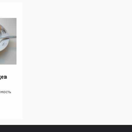
цев
имость