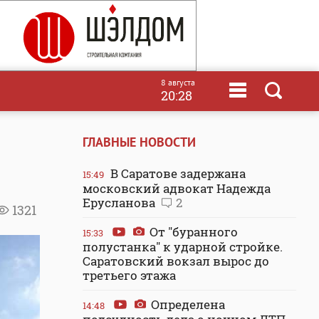
8 августа
20:28
ГЛАВНЫЕ НОВОСТИ
В Саратове задержана
15:49
московский адвокат Надежда
Ерусланова
2
1321
От "буранного
15:33
полустанка" к ударной стройке.
Саратовский вокзал вырос до
третьего этажа
Определена
14:48