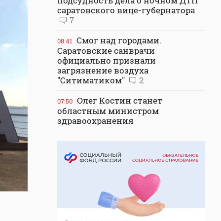
подсудность дела о ночном ДТП
саратовского вице-губернатора
7
Смог над городами.
08:41
Саратовские санврачи
официально признали
загрязнение воздуха
"Ситиматиком"
2
Олег Костин станет
07:50
областным министром
здравоохранения