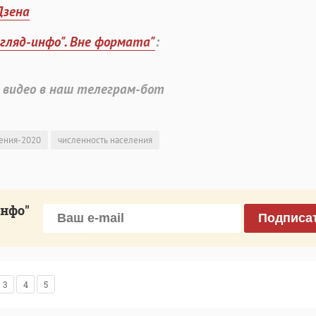
Дзена
згляд-инфо". Вне формата"
:
 видео в наш телеграм-бот
ления-2020
численность населения
инфо"
Подписа
3
4
5