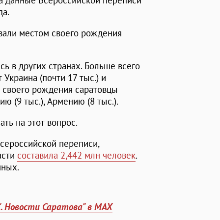
на данные Всероссийской переписи
да.
звали местом своего рождения
сь в других странах. Больше всего
т Украина (почти 17 тыс.) и
ом своего рождения саратовцы
ю (9 тыс.), Армению (8 тыс.).
ать на этот вопрос.
сероссийской переписи,
асти
составила 2,442 млн человек
.
нных.
". Новости Саратова" в MAX