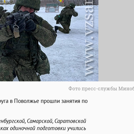
Фото пресс-службы Мино
руга в Поволжье прошли занятия по
нбургской, Самарской, Саратовской
мках одиночной подготовки учились