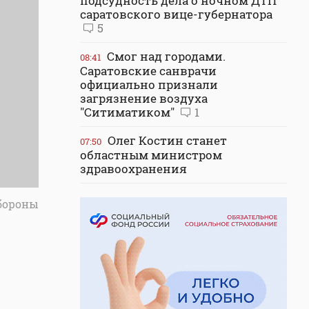
подсудность дела о ночном ДТП
саратовского вице-губернатора
5
Смог над городами.
08:41
Саратовские санврачи
официально признали
загрязнение воздуха
"Ситиматиком"
1
Олег Костин станет
07:50
областным министром
здравоохранения
бороны