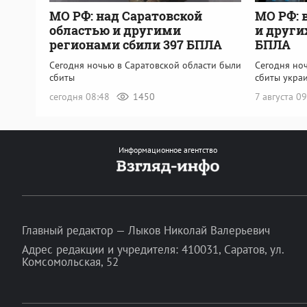
МО РФ: над Саратовской
МО РФ: 
областью и другими
и други
регионами сбили 397 БПЛА
БПЛА
Сегодня ночью в Саратовской области были
Сегодня но
сбиты
сбиты укра
сегодня 08:48
1450
7 августа 0
Информационное агентство
Главный редактор — Лыков Николай Валерьевич
Адрес редакции и учредителя: 410031, Саратов, ул.
Комсомольская, 52