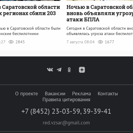
в Саратовской области
Ночью в Саратовской о
х регионах сбили 203
вновь объявляли угроз
атаки БПЛА
чью в Саратовской области были
Сегодня в Саратовской области вн
инские беспилотники
объявлялась угроза атаки беспило
9:27
2845
7 августа 08:04
1677
О проекте
Вакансии
Реклама
Контакты
Правила цитирования
+7 (8452) 23-03-59
,
39-39-41
red.vzsar@gmail.com