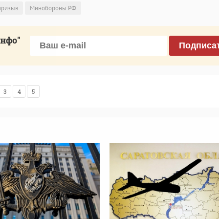
призыв
Минобороны РФ
инфо"
Подписа
3
4
5