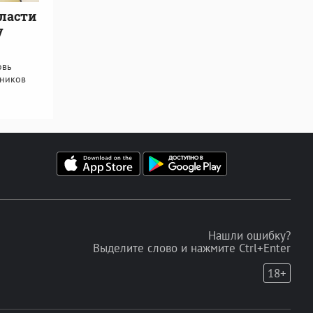
бласти
у
овь
тников
Нашли ошибку?
Выделите слово и нажмите Ctrl+Enter
18+