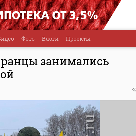
Видео
Фото
Блоги
Проекты
бранцы занимались
кой