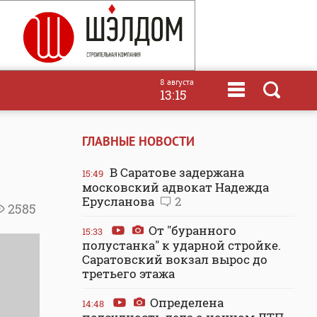
8 августа
13:15
ГЛАВНЫЕ НОВОСТИ
В Саратове задержана
15:49
московский адвокат Надежда
Ерусланова
2
2585
От "буранного
15:33
полустанка" к ударной стройке.
Саратовский вокзал вырос до
третьего этажа
Определена
14:48