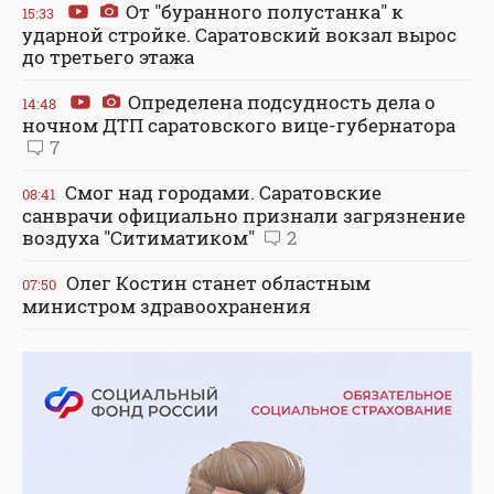
От "буранного полустанка" к
15:33
ударной стройке. Саратовский вокзал вырос
до третьего этажа
Определена подсудность дела о
14:48
ночном ДТП саратовского вице-губернатора
7
Смог над городами. Саратовские
08:41
санврачи официально признали загрязнение
воздуха "Ситиматиком"
2
Олег Костин станет областным
07:50
министром здравоохранения