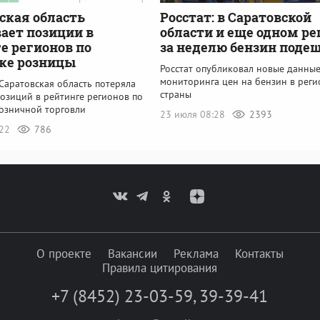
ская область
Росстат: в Саратовской
ает позиции в
области и еще одном ре
е регионов по
за неделю бензин поде
ке розницы
Росстат опубликовал новые данны
мониторинга цен на бензин в реги
 Саратовская область потеряла
страны
озиций в рейтинге регионов по
озничной торговли
23 июля 08:28
2393
:22
786
О проекте
Вакансии
Реклама
Контакты
Правила цитирования
+7 (8452) 23-03-59
,
39-39-41