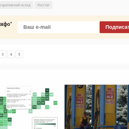
саратовский исход
Росстат
инфо"
Подписа
3
4
5