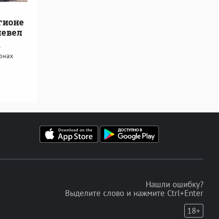
гионе
шевел
е
онах
Нашли ошибку?
Выделите слово и нажмите Ctrl+Enter
18+