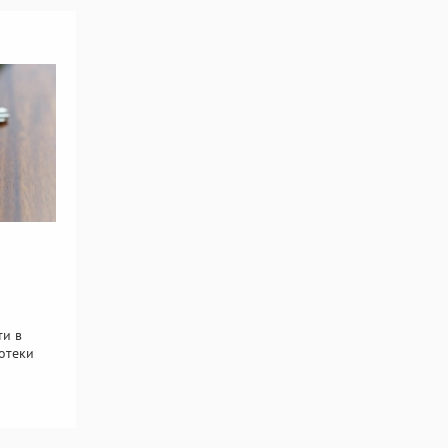
ти в
отеки