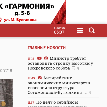
6 августа
06:37
ГЛАВНЫЕ НОВОСТИ
Министр требует
15:15
остановить стройку высотки у
Покровского собора
4
7718
Антирейтинг
12:45
экономических министерств
возглавила структура
Согомоновой-Бутылкина
4
По делу о серийном
11:37