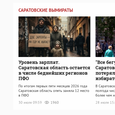
САРАТОВСКИЕ ВЫМИРАТЫ
Уровень зарплат.
"Все бег
Саратовская область остается
Саратов
в числе беднейших регионов
потерял
ПФО
избират
По итогам первых пяти месяцев 2026 года
В Саратовск
Саратовская область опять заняла 12 место
полгода чи
в ПФО
более чем н
30 июля 09:59
1960
28 июля 15