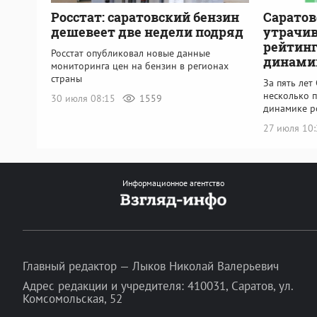
Росстат: саратовский бензин
Саратов
дешевеет две недели подряд
утрачив
рейтинг
Росстат опубликовал новые данные
динами
мониторинга цен на бензин в регионах
страны
За пять лет
несколько п
30 июля 08:15
1559
динамике р
27 июля 10
Информационное агентство
Главный редактор — Лыков Николай Валерьевич
Адрес редакции и учредителя: 410031, Саратов, ул.
Комсомольская, 52