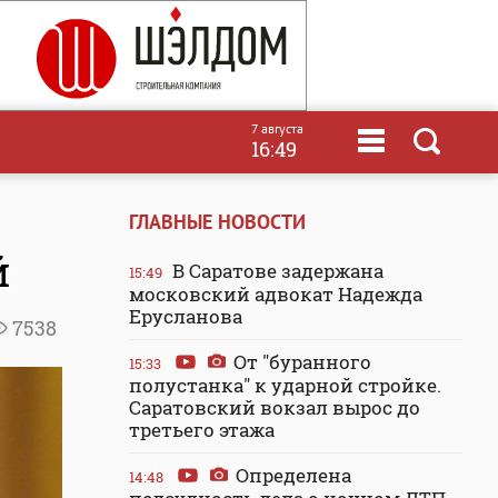
7 августа
16:49
ГЛАВНЫЕ НОВОСТИ
й
В Саратове задержана
15:49
московский адвокат Надежда
Ерусланова
7538
От "буранного
15:33
полустанка" к ударной стройке.
Саратовский вокзал вырос до
третьего этажа
Определена
14:48