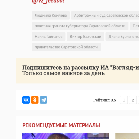
@Vz_feedbot
Людмила Комлева
Арбитражный суд Саратовской обла
почетная грамота губернатора Саратовской области
Пет
Наиль Гайнанов
Виктор Бахотский
Диана Бурлаченк
правительство Саратовской области
Подпишитесь на рассылку ИА "Взгляд-
Только самое важное за день
Рейтинг:
3.5
1
2
РЕКОМЕНДУЕМЫЕ МАТЕРИАЛЫ