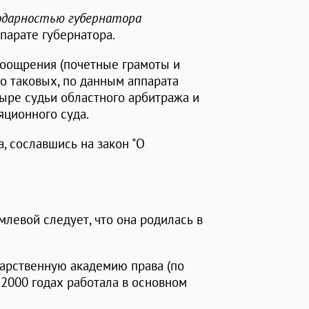
годарностью губернатора
ппарате губернатора.
поощрения (почетные грамоты и
то таковых, по данным аппарата
етыре судьи областного арбитража и
яционного суда.
, сославшись на закон "О
евой следует, что она родилась в
дарственную академию права (по
-2000 годах работала в основном