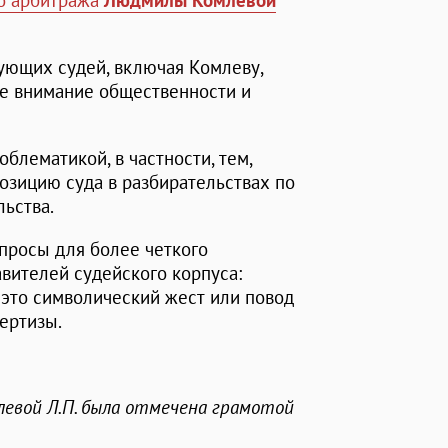
го арбитража
Людмилы Комлевой
ующих судей, включая Комлеву,
е внимание общественности и
блематикой, в частности, тем,
позицию суда в разбирательствах по
льства.
просы для более четкого
вителей судейского корпуса:
 это символический жест или повод
ертизы.
млевой Л.П. была отмечена грамотой