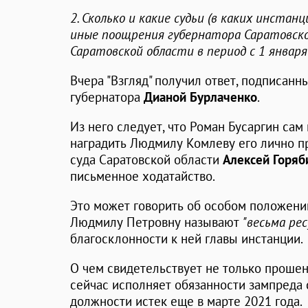
2. Сколько и какие судьи (в каких инста
иные поощрения губернатора Саратовск
Саратовской области в период с 1 январ
Вчера "Взгляд" получил ответ, подписан
губернатора
Дианой Бурлаченко
.
Из него следует, что Роман Бусаргин сам
наградить Людмилу Комлеву его лично п
суда Саратовской области
Алексей Горяб
письменное ходатайство.
Это может говорить об особом положени
Людмилу Петровну называют
"весьма рес
благосклонности к ней главы инстанции.
О чем свидетельствует не только прошение
сейчас исполняет обязанности зампреда 
должности истек еще в марте 2021 года.