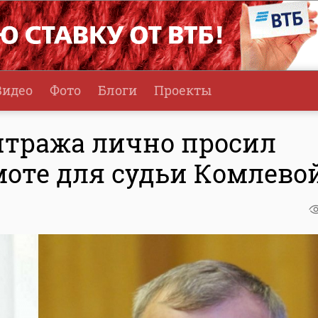
Видео
Фото
Блоги
Проекты
итража лично просил
моте для судьи Комлево