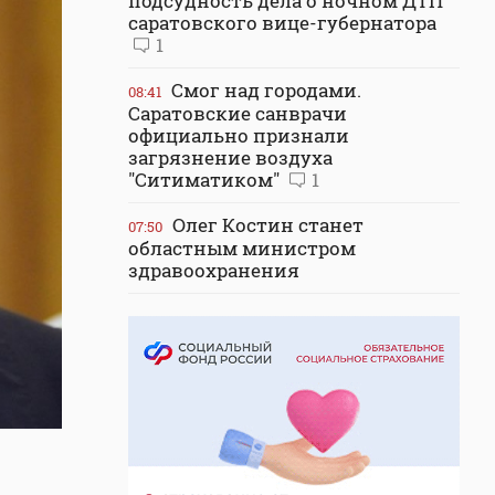
подсудность дела о ночном ДТП
саратовского вице-губернатора
1
Смог над городами.
08:41
Саратовские санврачи
официально признали
загрязнение воздуха
"Ситиматиком"
1
Олег Костин станет
07:50
областным министром
здравоохранения