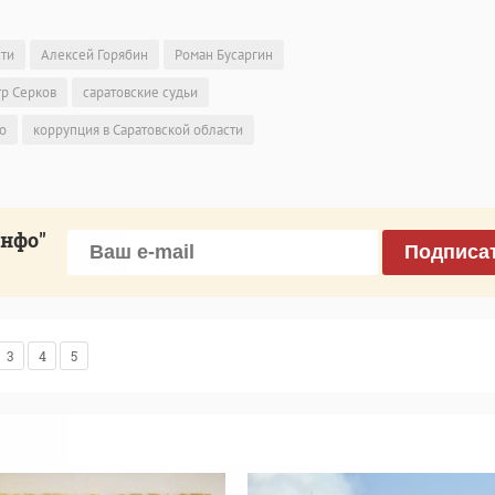
сти
Алексей Горябин
Роман Бусаргин
р Серков
саратовские судьи
о
коррупция в Саратовской области
инфо"
Подписа
3
4
5