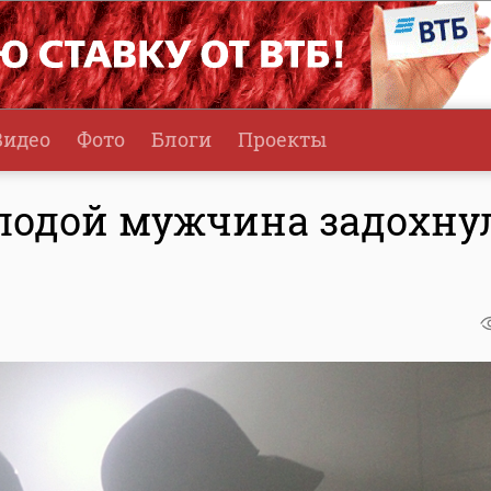
Видео
Фото
Блоги
Проекты
лодой мужчина задохну