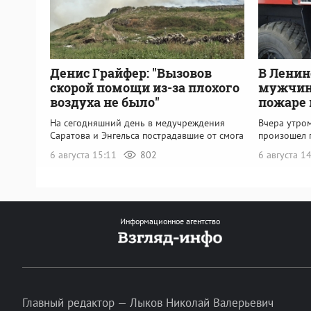
Денис Грайфер: "Вызовов
В Ленин
скорой помощи из-за плохого
мужчина
воздуха не было"
пожаре 
На сегодняшний день в медучреждения
Вчера утро
Саратова и Энгельса пострадавшие от смога
произошел 
6 августа 15:11
802
6 августа 1
Информационное агентство
Главный редактор — Лыков Николай Валерьевич