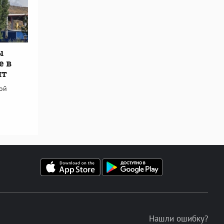
ы
е в
ит
кой
Нашли ошибку?