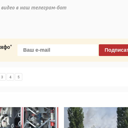
 видео в наш телеграм-бот
инфо"
Подписа
3
4
5