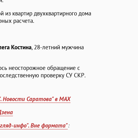
и.
ой из квартир двухквартирного дома
рных расчета.
лега Костина
, 28-летний мужчина
ось неосторожное обращение с
доследственную проверку СУ СКР.
". Новости Саратова" в MAX
Дзена
згляд-инфо". Вне формата"
: