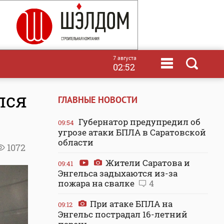
7 августа
02:52
лся
ГЛАВНЫЕ НОВОСТИ
Губернатор предупредил об
09:54
угрозе атаки БПЛА в Саратовской
области
1072
Жители Саратова и
09:41
Энгельса задыхаются из-за
пожара на свалке
4
При атаке БПЛА на
09:12
Энгельс пострадал 16-летний