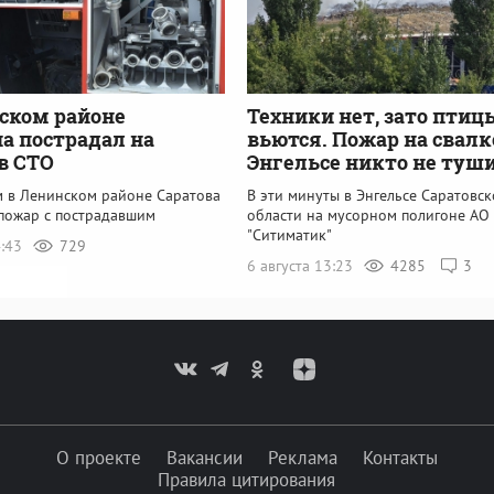
ском районе
Техники нет, зато птиц
 пострадал на
вьются. Пожар на свалк
в СТО
Энгельсе никто не туш
м в Ленинском районе Саратова
В эти минуты в Энгельсе Саратовс
пожар с пострадавшим
области на мусорном полигоне АО
"Ситиматик"
4:43
729
6 августа 13:23
4285
3
О проекте
Вакансии
Реклама
Контакты
Правила цитирования