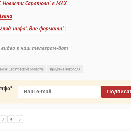
". Новости Саратова" в MAX
Дзена
згляд-инфо". Вне формата"
:
 видео в наш телеграм-бот
ания Саратовской области
продажа алкоголя
инфо"
Подписа
3
4
5