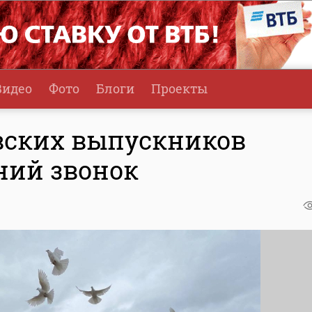
Видео
Фото
Блоги
Проекты
вских выпускников
ний звонок