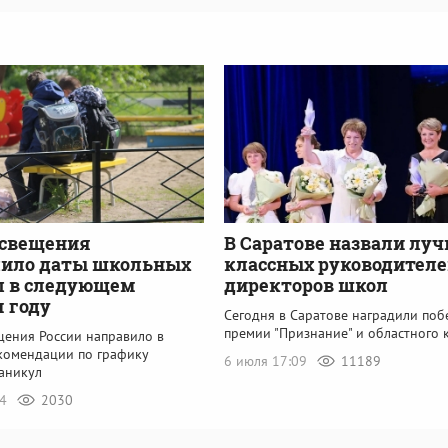
свещения
В Саратове назвали лу
лило даты школьных
классных руководителе
л в следующем
директоров школ
 году
Сегодня в Саратове наградили поб
премии "Признание" и областного 
ения России направило в
комендации по графику
6 июля 17:09
11189
аникул
04
2030