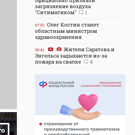
официально признали
загрязнение воздуха
"Ситиматиком"
1
Олег Костин станет
07:50
областным министром
здравоохранения
Жители Саратова и
09:41
Энгельса задыхаются из-за
пожара на свалке
4
то