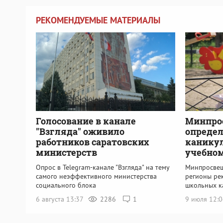
РЕКОМЕНДУЕМЫЕ МАТЕРИАЛЫ
Голосование в канале
Минпро
"Взгляда" оживило
опреде
работников саратовских
канику
министерств
учебном
Опрос в Telegram-канале "Взгляда" на тему
Минпросвещ
самого неэффективного министерства
регионы ре
социального блока
школьных к
6 августа 13:37
2286
1
9 июля 12: