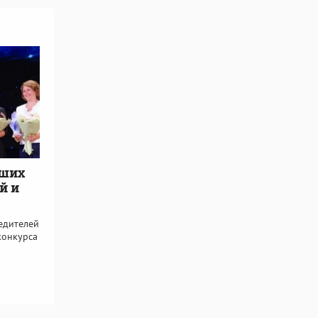
чших
й и
едителей
конкурса