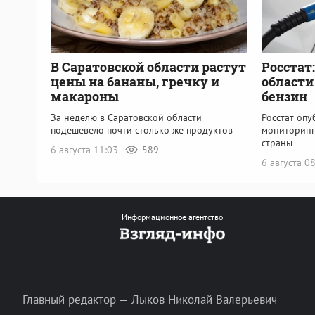
В Саратовской области растут
Росстат
цены на бананы, гречку и
области
макароны
бензин
За неделю в Саратовской области
Росстат оп
подешевело почти столько же продуктов
мониторинг
страны
6 августа 11:03
589
6 августа 0
Информационное агентство
Главный редактор — Лыков Николай Валерьевич