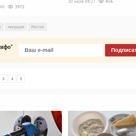
20 июля 08:27
856
:40
3972
и
миграция
Росстат
инфо"
Подписа
3
4
5