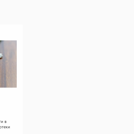
ти в
отеки