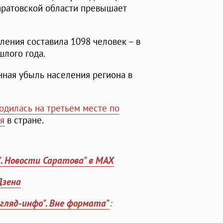
Саратовской области превышает
ления составила 1098 человек – в
шлого года.
нная убыль населения региона в
одилась на третьем месте по
я
в стране.
". Новости Саратова" в MAX
Дзена
згляд-инфо". Вне формата"
: