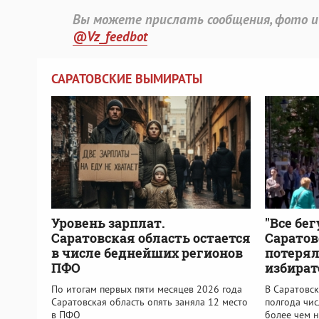
Вы можете прислать сообщения, фото и
@Vz_feedbot
САРАТОВСКИЕ ВЫМИРАТЫ
Уровень зарплат.
"Все бег
Саратовская область остается
Саратов
в числе беднейших регионов
потерял
ПФО
избират
По итогам первых пяти месяцев 2026 года
В Саратовск
Саратовская область опять заняла 12 место
полгода чи
в ПФО
более чем н