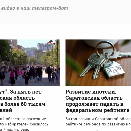
 видео в наш телеграм-бот
ут". За пять лет
Развитие ипотеки.
ская область
Саратовская область
а более 60 тысяч
продолжает падать в
елей
федеральном рейтинге
ой области за последние
За год позиции Саратовской облас
сло избирателей снизилось
рейтинге регионов по развитию ип
а 7 тыс. человек