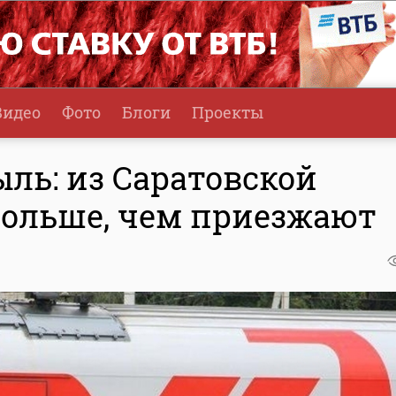
Видео
Фото
Блоги
Проекты
ль: из Саратовской
больше, чем приезжают