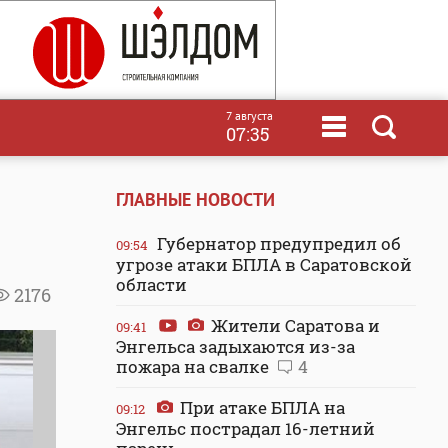
7 августа
07:35
ГЛАВНЫЕ НОВОСТИ
Губернатор предупредил об
09:54
угрозе атаки БПЛА в Саратовской
области
2176
Жители Саратова и
09:41
Энгельса задыхаются из-за
пожара на свалке
4
При атаке БПЛА на
09:12
Энгельс пострадал 16-летний