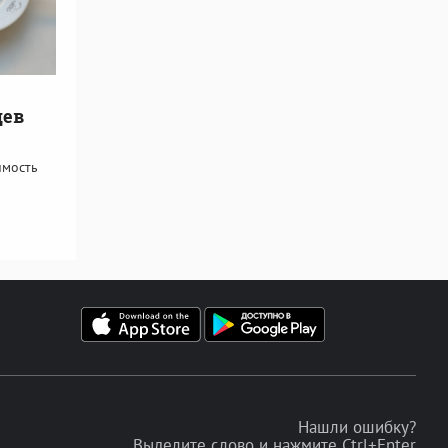
цев
имость
Нашли ошибку?
Выделите слово и нажмите Ctrl+Enter