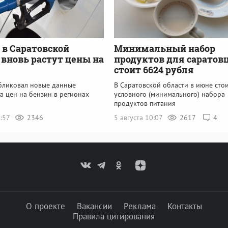
: в Саратовской
Минимальный набор
 вновь растут цены на
продуктов для саратов
стоит 6624 рубля
убликовал новые данные
В Саратовской области в июне сто
а цен на бензин в регионах
условного (минимального) набора
продуктов питания
8:57
2346
5 августа 10:07
2617
4
О проекте
Вакансии
Реклама
Контакты
Правила цитирования