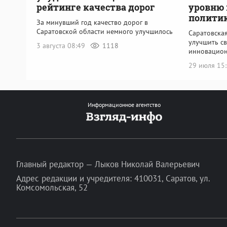
рейтинге качества дорог
уровню
полити
За минувший год качество дорог в
Саратовской области немного улучшилось
Саратовская
улучшить с
3 августа 08:49
1118
инновацион
29 июля 15
Информационное агентство
Главный редактор — Лыков Николай Валерьевич
Адрес редакции и учредителя: 410031, Саратов, ул.
Комсомольская, 52