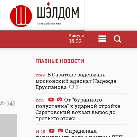
9 августа
15:02
ГЛАВНЫЕ НОВОСТИ
В Саратове задержана
15:49
московский адвокат Надежда
Ерусланова
2
От "буранного
15:33
545
полустанка" к ударной стройке.
Саратовский вокзал вырос до
третьего этажа
Определена
14:48