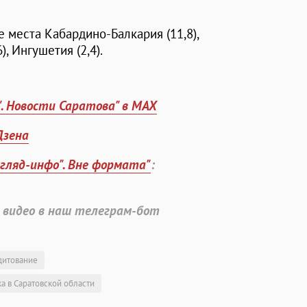
е места Кабардино-Балкария (11,8),
6), Ингушетия (2,4).
". Новости Саратова" в MAX
Дзена
згляд-инфо". Вне формата"
:
 видео в наш телеграм-бот
дитование
а в Саратовской области