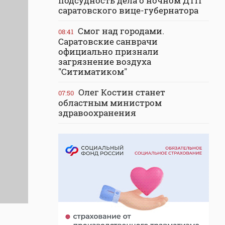
подсудность дела о ночном ДТП
саратовского вице-губернатора
Смог над городами.
08:41
Саратовские санврачи
официально признали
загрязнение воздуха
"Ситиматиком"
Олег Костин станет
07:50
областным министром
здравоохранения