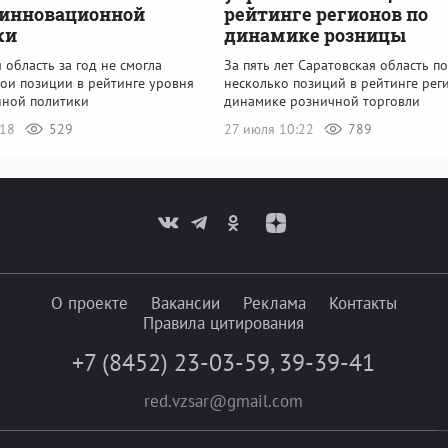
рейтинге регионов по
 инновационной
динамике розницы
ки
За пять лет Саратовская область п
 область за год не смогла
несколько позиций в рейтинге рег
вои позиции в рейтинге уровня
динамике розничной торговли
ной политики
27 июля 10:22
789
:18
529
О проекте
Вакансии
Реклама
Контакты
Правила цитирования
+7 (8452) 23-03-59
,
39-39-41
red.vzsar@gmail.com