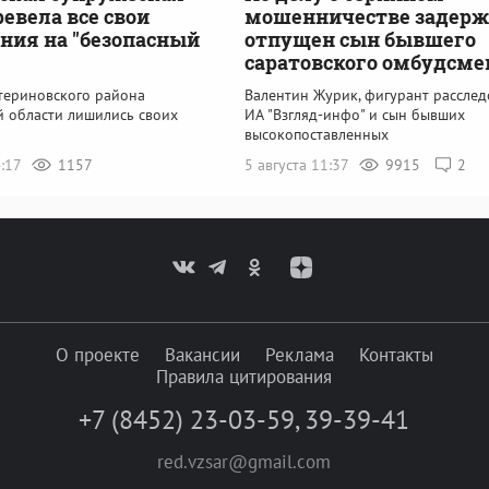
ревела все свои
мошенничестве задерж
ния на "безопасный
отпущен сын бывшего
саратовского омбудсме
териновского района
Валентин Журик, фигурант рассле
й области лишились своих
ИА "Взгляд-инфо" и сын бывших
высокопоставленных
4:17
1157
5 августа 11:37
9915
2
О проекте
Вакансии
Реклама
Контакты
Правила цитирования
+7 (8452) 23-03-59
,
39-39-41
red.vzsar@gmail.com