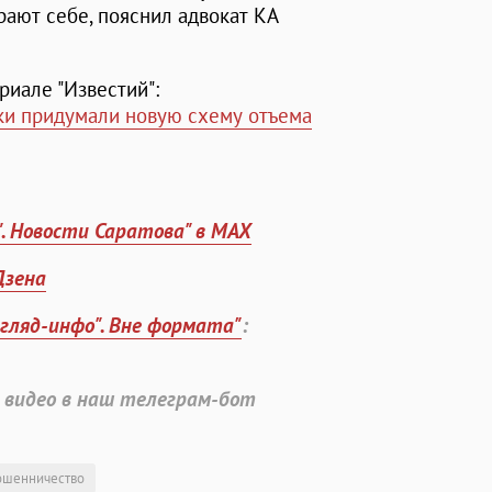
ают себе, пояснил адвокат КА
иале "Известий":
и придумали новую схему отъема
". Новости Саратова" в MAX
Дзена
згляд-инфо". Вне формата"
:
 видео в наш телеграм-бот
ошенничество