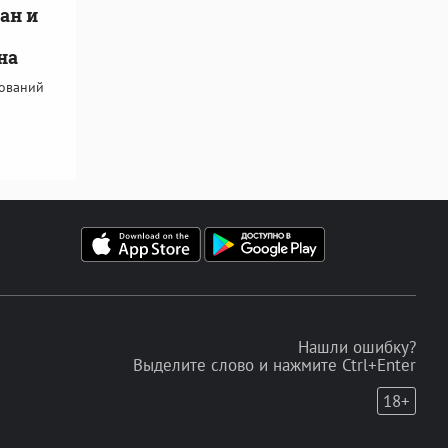
ан и
на
дований
Нашли ошибку?
Выделите слово и нажмите Ctrl+Enter
18+