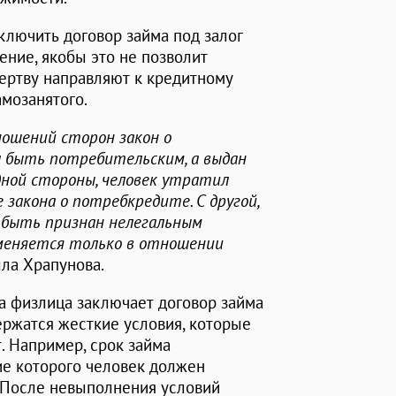
ключить договор займа под залог
ение, якобы это не позволит
ертву направляют к кредитному
амозанятого.
ошений сторон закон о
л быть потребительским, а выдан
дной стороны, человек утратил
закона о потребкредите. С другой,
т быть признан нелегальным
именяется только в отношении
лла Храпунова.
а физлица заключает договор займа
ержатся жесткие условия, которые
. Например, срок займа
ние которого человек должен
 После невыполнения условий