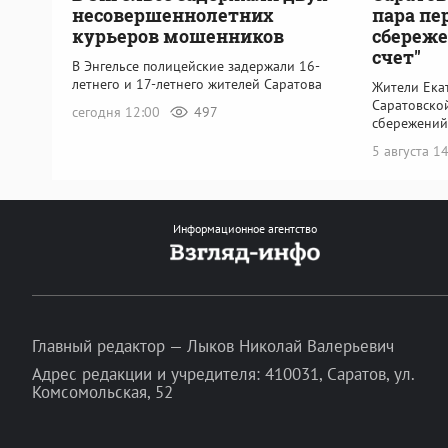
несовершеннолетних
пара пе
курьеров мошенников
сбереже
счет"
В Энгельсе полицейские задержали 16-
летнего и 17-летнего жителей Саратова
Жители Ека
Саратовско
сегодня 12:00
497
сбережений
5 августа 1
Информационное агентство
Главный редактор — Лыков Николай Валерьевич
Адрес редакции и учредителя: 410031, Саратов, ул.
Комсомольская, 52