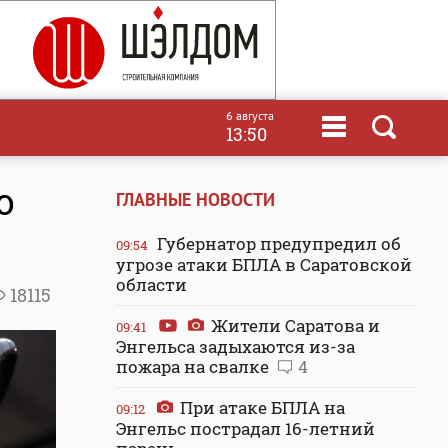
6 августа
13:50
ю
ГЛАВНЫЕ НОВОСТИ
Губернатор предупредил об
09:54
угрозе атаки БПЛА в Саратовской
области
18115
Жители Саратова и
09:41
Энгельса задыхаются из-за
пожара на свалке
4
При атаке БПЛА на
09:12
Энгельс пострадал 16-летний