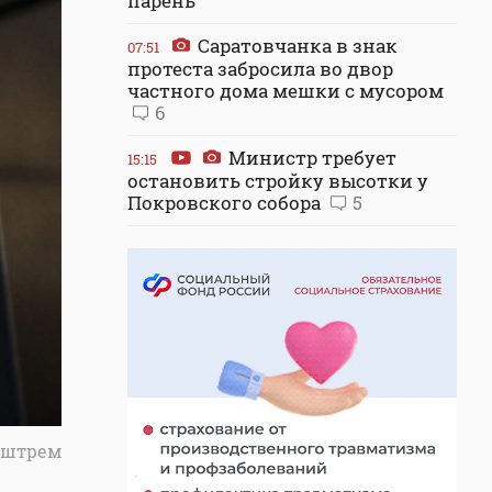
парень
Саратовчанка в знак
07:51
протеста забросила во двор
частного дома мешки с мусором
6
Министр требует
15:15
остановить стройку высотки у
Покровского собора
5
рштрем