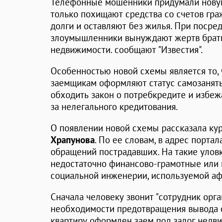
Телефонные мошенники придумали новую
только похищают средства со счетов гра
долги и оставляют без жилья. При посре
злоумышленники вынуждают жертв брать 
недвижимости. сообщают "Известия".
Особенностью новой схемы является то, 
заемщикам оформляют статус самозаняты
обходить закон о потребкредите и избеж
за нелегального кредитования.
О появлении новой схемы рассказала к
Храпунова
. По ее словам, в адрес порта
обращений пострадавших. На такие уловк
недостаточно финансово-грамотные или 
социальной инженерии, используемой а
Сначала человеку звонит "сотрудник орг
необходимости предотвращения вывода сре
квартиру оформлен заем под залог недв