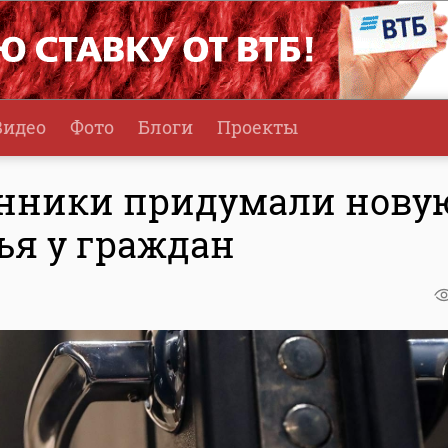
Видео
Фото
Блоги
Проекты
нники придумали нову
ья у граждан