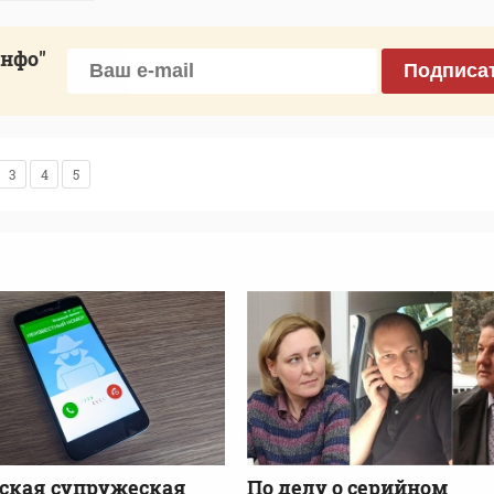
инфо"
Подписа
3
4
5
ская супружеская
По делу о серийном