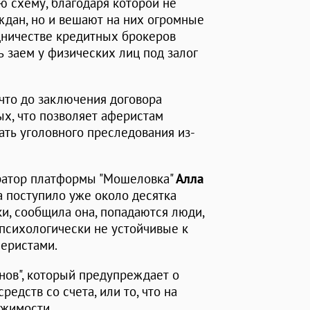
 схему, благодаря которой не
ждан, но и вешают на них огромные
дничестве кредитных брокеров
заем у физических лиц под залог
что до заключения договора
х, что позволяет аферистам
ать уголовного преследования из-
уратор платформы "Мошеловка"
Алла
ла поступило уже около десятка
и, сообщила она, попадаются люди,
психологически не устойчивые к
феристами.
анов", который предупреждает о
дств со счета, или то, что на
ижимости.