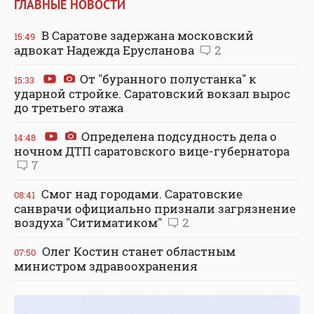
ГЛАВНЫЕ НОВОСТИ
В Саратове задержана московский
15:49
адвокат Надежда Ерусланова
2
От "буранного полустанка" к
15:33
ударной стройке. Саратовский вокзал вырос
до третьего этажа
Определена подсудность дела о
14:48
ночном ДТП саратовского вице-губернатора
7
Смог над городами. Саратовские
08:41
санврачи официально признали загрязнение
воздуха "Ситиматиком"
2
Олег Костин станет областным
07:50
министром здравоохранения