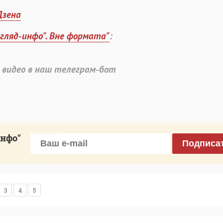
Дзена
згляд-инфо". Вне формата"
:
 видео в наш телеграм-бот
инфо"
Подписа
3
4
5