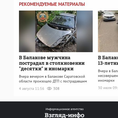
РЕКОМЕНДУЕМЫЕ МАТЕРИАЛЫ
В Балакове мужчина
В Балак
пострадал в столкновении
13-летн
"десятки" и иномарки
Вчера в Бал
несовершен
Вчера вечером в Балакове Саратовской
иномарки
области произошло ДТП с пострадавшим
30 июля 09
4 августа 11:56
308
Информационное агентство