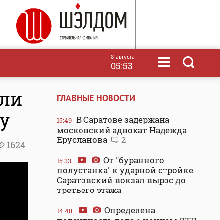
8 августа
05:53
гли
ГЛАВНЫЕ НОВОСТИ
у
В Саратове задержана
15:49
московский адвокат Надежда
Ерусланова
2
1624
От "буранного
15:33
полустанка" к ударной стройке.
Саратовский вокзал вырос до
третьего этажа
Определена
14:48