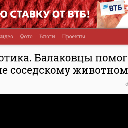
Видео
Фото
Блоги
Проекты
котика. Балаковцы помо
не соседскому животном