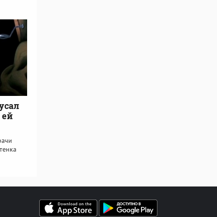
усал
 ей
рачи
отенка