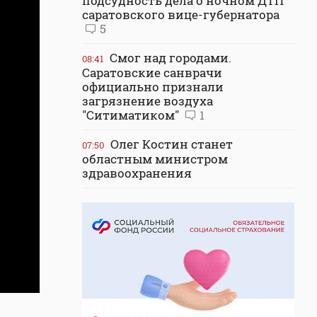
подсудность дела о ночном ДТП
саратовского вице-губернатора
5
Смог над городами.
08:41
Саратовские санврачи
официально признали
загрязнение воздуха
"Ситиматиком"
1
Олег Костин станет
07:50
областным министром
здравоохранения