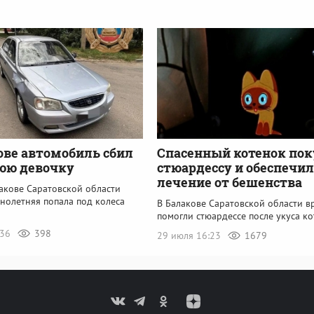
ове автомобиль сбил
Спасенный котенок пок
юю девочку
стюардессу и обеспечил
лечение от бешенства
акове Саратовской области
нолетняя попала под колеса
В Балакове Саратовской области в
помогли стюардессе после укуса к
:36
398
29 июля 16:23
1679