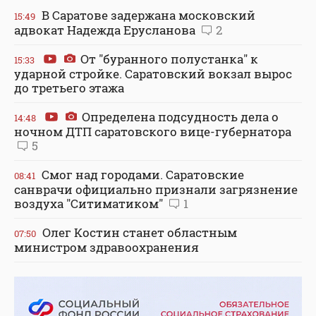
В Саратове задержана московский
15:49
адвокат Надежда Ерусланова
2
От "буранного полустанка" к
15:33
ударной стройке. Саратовский вокзал вырос
до третьего этажа
Определена подсудность дела о
14:48
ночном ДТП саратовского вице-губернатора
5
Смог над городами. Саратовские
08:41
санврачи официально признали загрязнение
воздуха "Ситиматиком"
1
Олег Костин станет областным
07:50
министром здравоохранения