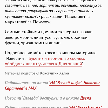
сезонных цветов: гортензий, ромашек, подсолнухов,
тюльпанов, ранункулюсов, георгинов, а также к
кустовым розам
", - рассказали "Известиям" в
маркетплейсе Flowwow.
Самыми стойкими цветами эксперты назвали
альстромерии, диантусы, эустомы, орхидеи,
фрезии, хризантемы и лилии.
Подробнее читайте в эксклюзивном материале
"Известий": "
Букетный период: во сколько
обойдутся цветы учителю к Дню знаний
".
Материал подготовил
Константин Халин
Подпишитесь на канал
"ИА "Взгляд-инфо". Новости
Саратова" в MAX
Новости "Взгляда" доступны и в канале
Дзена
Подпишитесь на телеграм-канал
"ИА "Взгляд-инфо".