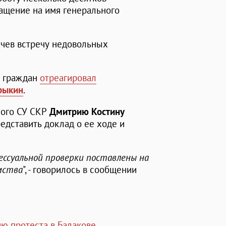
ращение на имя генерального
рачев встречу недовольных
и граждан
отреагировал
рыкин
.
ного СУ СКР
Дмитрию Костину
едставить доклад о ее ходе и
ессуальной проверки поставлены на
мства
", - говорилось в сообщении
ию протеста в Балакове