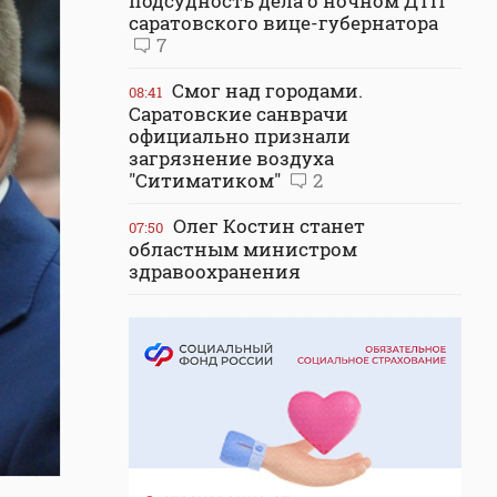
подсудность дела о ночном ДТП
саратовского вице-губернатора
7
Смог над городами.
08:41
Саратовские санврачи
официально признали
загрязнение воздуха
"Ситиматиком"
2
Олег Костин станет
07:50
областным министром
здравоохранения