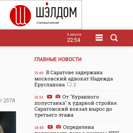
8 августа
22:54
ГЛАВНЫЕ НОВОСТИ
В Саратове задержана
15:49
московский адвокат Надежда
Ерусланова
2
От "буранного
15:33
2578
полустанка" к ударной стройке.
Саратовский вокзал вырос до
третьего этажа
Определена
14:48