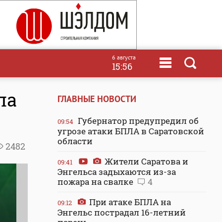
6 августа
15:56
ла
ГЛАВНЫЕ НОВОСТИ
Губернатор предупредил об
09:54
угрозе атаки БПЛА в Саратовской
области
2482
Жители Саратова и
09:41
Энгельса задыхаются из-за
пожара на свалке
4
При атаке БПЛА на
09:12
Энгельс пострадал 16-летний