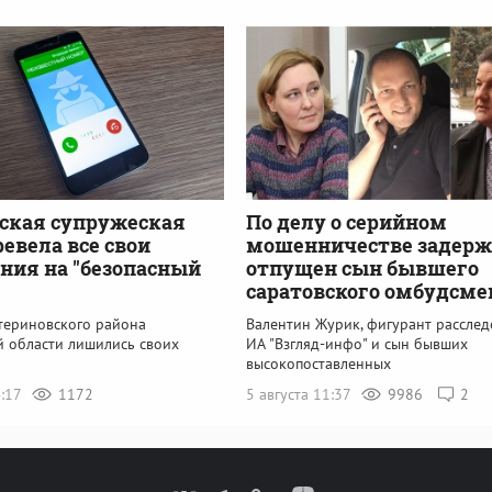
ская супружеская
По делу о серийном
ревела все свои
мошенничестве задерж
ния на "безопасный
отпущен сын бывшего
саратовского омбудсме
териновского района
Валентин Журик, фигурант рассле
й области лишились своих
ИА "Взгляд-инфо" и сын бывших
высокопоставленных
4:17
1172
5 августа 11:37
9986
2