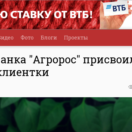
Видео
Фото
Блоги
Проекты
анка "Агророс" присвои
клиентки