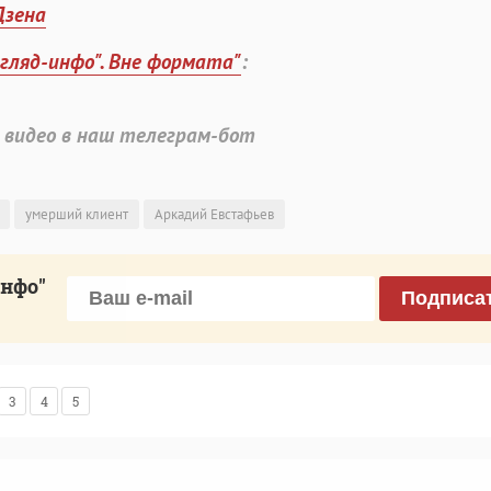
Дзена
згляд-инфо". Вне формата"
:
 видео в наш телеграм-бот
умерший клиент
Аркадий Евстафьев
инфо"
Подписа
3
4
5