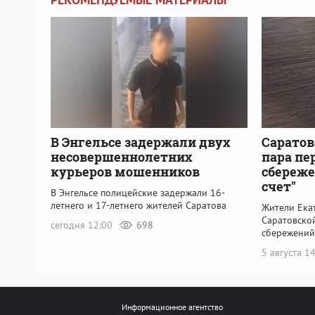
В Энгельсе задержали двух
Саратов
несовершеннолетних
пара пе
курьеров мошенников
сбереже
счет"
В Энгельсе полицейские задержали 16-
летнего и 17-летнего жителей Саратова
Жители Ека
Саратовско
сегодня 12:00
698
сбережений
5 августа 1
Информационное агентство