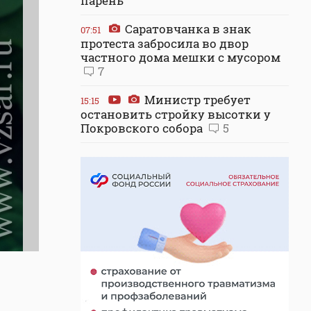
парень
Саратовчанка в знак
07:51
протеста забросила во двор
частного дома мешки с мусором
7
Министр требует
15:15
остановить стройку высотки у
Покровского собора
5