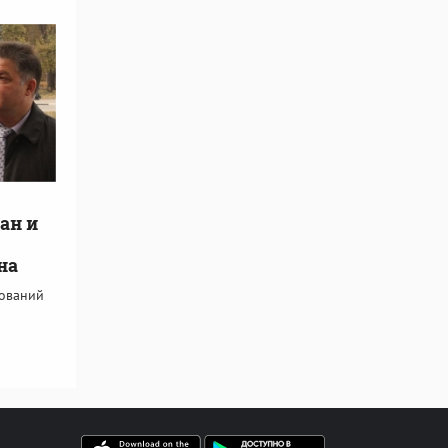
ан и
на
дований