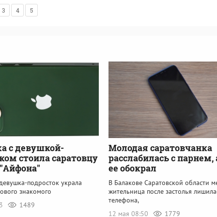
3
4
5
а с девушкой-
Молодая саратовчанка
ком стоила саратовцу
расслабилась с парнем, 
 "Айфона"
ее обокрал
 девушка-подросток украла
В Балакове Саратовской области м
нового знакомого
жительница после застолья лишила
телефона,
33
1489
12 мая 08:50
1779