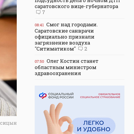
подсудность дела о ночном ДТП
саратовского вице-губернатора
7
Смог над городами.
08:41
Саратовские санврачи
официально признали
загрязнение воздуха
"Ситиматиком"
2
Олег Костин станет
07:50
областным министром
здравоохранения
исицын