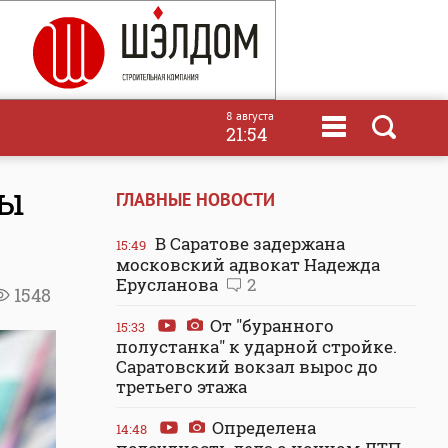
8 августа
21:54
ны
ГЛАВНЫЕ НОВОСТИ
В Саратове задержана
15:49
московский адвокат Надежда
Ерусланова
2
1548
От "буранного
15:33
полустанка" к ударной стройке.
Саратовский вокзал вырос до
третьего этажа
Определена
14:48