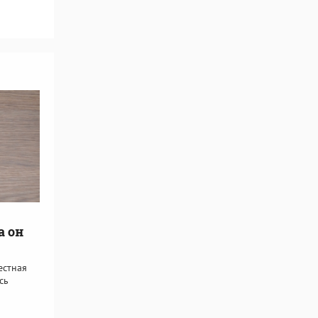
а он
естная
сь