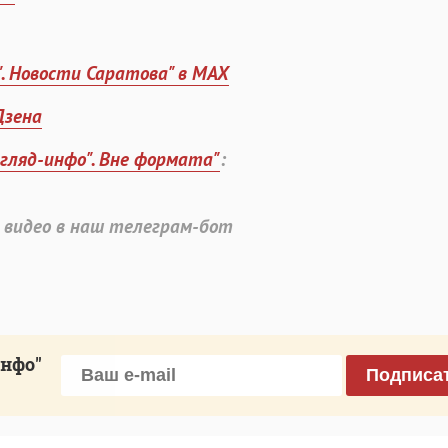
". Новости Саратова" в MAX
Дзена
згляд-инфо". Вне формата"
:
 видео в наш телеграм-бот
инфо"
Подписа