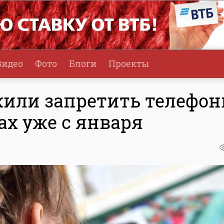
Видео
Фото
Блоги
Проекты
жили запретить телефо
ах уже с января