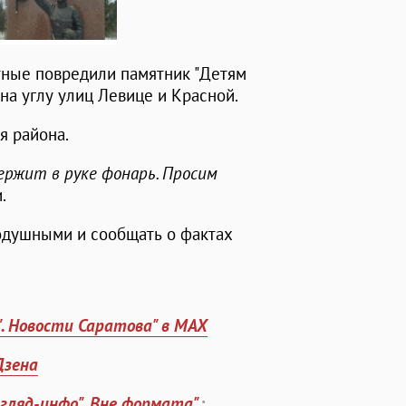
тные повредили памятник "Детям
на углу улиц Левице и Красной.
я района.
ержит в руке фонарь. Просим
.
одушными и сообщать о фактах
". Новости Саратова" в MAX
Дзена
згляд-инфо". Вне формата"
: