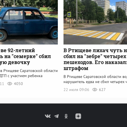
ве 92-летний
В Ртищеве лихач чуть н
ь на "семерке" сбил
сбил на "зебре" четырех
ую девочку
пешеходов. Его наказал
штрафом
 в Ртищеве Саратовской области
ДТП с участием ребенка
В Ртищеве Саратовской области во
нарушитель едва не сбил четырех 
:11
4050
22 июля 09:06
627