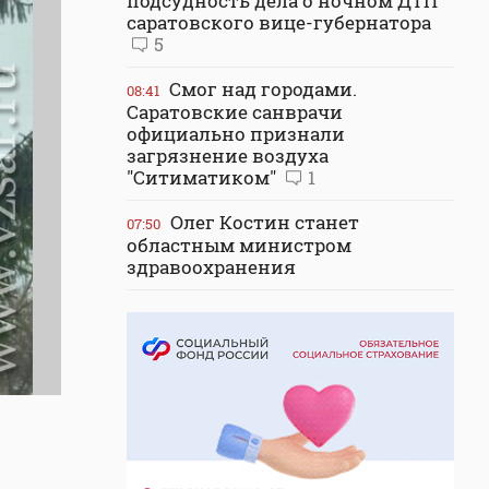
подсудность дела о ночном ДТП
саратовского вице-губернатора
5
Смог над городами.
08:41
Саратовские санврачи
официально признали
загрязнение воздуха
"Ситиматиком"
1
Олег Костин станет
07:50
областным министром
здравоохранения