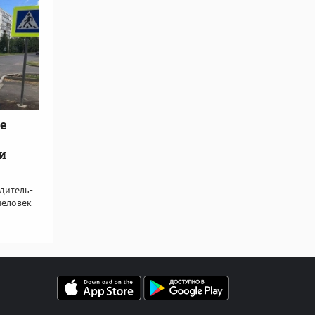
е
и
дитель-
человек