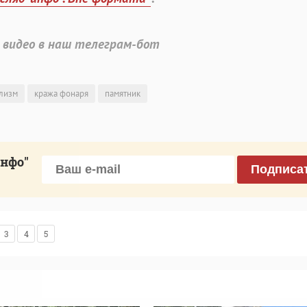
 видео в наш телеграм-бот
лизм
кража фонаря
памятник
инфо"
Подписа
3
4
5