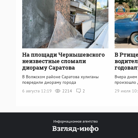
На площади Чернышевского
В Ртище
неизвестные сломали
водител
диораму Саратова
годовал
В Волжском районе Саратова хулиганы
Вчера днем
повредили диораму города
произошло 
6 августа 12:19
2214
2
29 июля 10
Информационное агентство