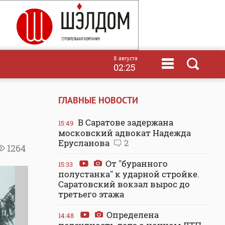
8 августа
02:25
ГЛАВНЫЕ НОВОСТИ
В Саратове задержана
15:49
московский адвокат Надежда
Ерусланова
2
1264
От "буранного
15:33
полустанка" к ударной стройке.
Саратовский вокзал вырос до
третьего этажа
Определена
14:48