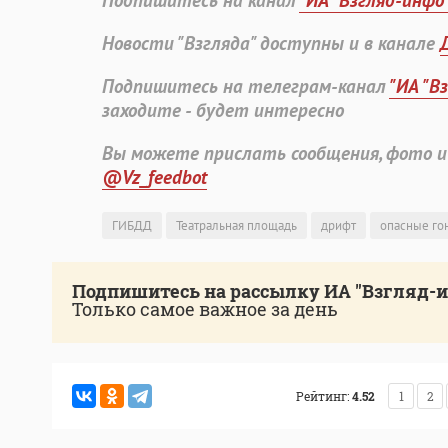
Подпишитесь на канал
"ИА "Взгляд-инфо
Новости "Взгляда" доступны и в канале
Подпишитесь на телеграм-канал
"ИА "В
заходите - будет интересно
Вы можете прислать сообщения, фото и
@Vz_feedbot
ГИБДД
Театральная площадь
дрифт
опасные го
Подпишитесь на рассылку ИА "Взгляд-
Только самое важное за день
Рейтинг:
4.52
1
2