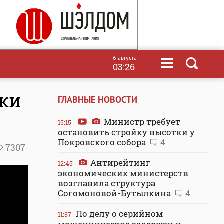
6 августа
03:26
лки
ГЛАВНЫЕ НОВОСТИ
Министр требует
15:15
остановить стройку высотки у
Покровского собора
4
7307
Антирейтинг
12:45
экономических министерств
возглавила структура
Согомоновой-Бутылкина
4
По делу о серийном
11:37