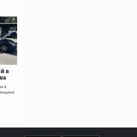
й в
на
а в
женщина