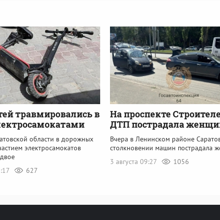
тей травмировались в
На проспекте Строителе
лектросамокатами
ДТП пострадала женщи
ратовской области в дорожных
Вчера в Ленинском районе Саратов
частием электросамокатов
столкновении машин пострадала 
 двое
3 августа 09:27
1056
2:17
627