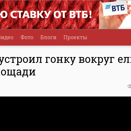
Видео
Фото
Блоги
Проекты
устроил гонку вокруг е
лощади