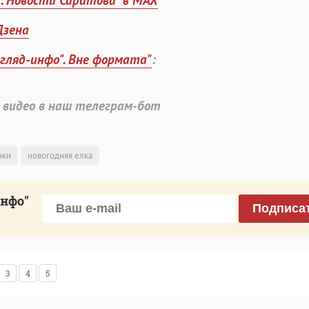
". Новости Саратова" в MAX
Дзена
згляд-инфо". Вне формата"
:
 видео в наш телеграм-бот
нки
новогодняя елка
инфо"
Подписа
3
4
5