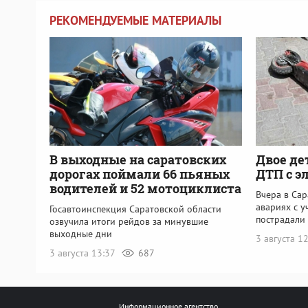
РЕКОМЕНДУЕМЫЕ МАТЕРИАЛЫ
В выходные на саратовских
Двое де
дорогах поймали 66 пьяных
ДТП с э
водителей и 52 мотоциклиста
Вчера в Са
авариях с у
Госавтоинспекция Саратовской области
пострадали
озвучила итоги рейдов за минувшие
выходные дни
3 августа 1
3 августа 13:37
687
Информационное агентство