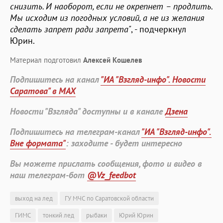
снизить. И наоборот, если не окрепнет – продлить.
Мы исходим из погодных условий, а не из желания
сделать запрет ради запрета"
, - подчеркнул
Юрин.
Материал подготовил
Алексей Кошелев
Подпишитесь на канал
"ИА "Взгляд-инфо". Новости
Саратова" в MAX
Новости "Взгляда" доступны и в канале
Дзена
Подпишитесь на телеграм-канал
"ИА "Взгляд-инфо".
Вне формата"
: заходите - будет интересно
Вы можете прислать сообщения, фото и видео в
наш телеграм-бот
@Vz_feedbot
выход на лед
ГУ МЧС по Саратовской области
ГИМС
тонкий лед
рыбаки
Юрий Юрин