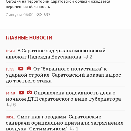
Сегодня на территории Саратовской области ожидается
переменная облачность
7 августа 06:00
637
ГЛАВНЫЕ НОВОСТИ
В Саратове задержана московский
15:49
адвокат Надежда Ерусланова
2
От "буранного полустанка" к
15:33
ударной стройке. Саратовский вокзал вырос
до третьего этажа
Определена подсудность дела о
14:48
ночном ДТП саратовского вице-губернатора
5
Смог над городами. Саратовские
08:41
санврачи официально признали загрязнение
воздуха "Ситиматиком"
1